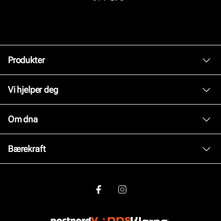
Produkter
Dame
Vi hjelper deg
Herre
Kundeservice
Om dna
Tilbehør
Bytte og retur
Skopleie
Om oss
Bærekraft
Kjøpsbetingelser
Inspirasjon
Personvernerklæring
Vårt arbeid
Våre brands
Brukervilkår for nettstedet
Våre policyer
Jobb hos oss
Viktig å vite om våre produkter
Åpenhetsloven
Bærekraft