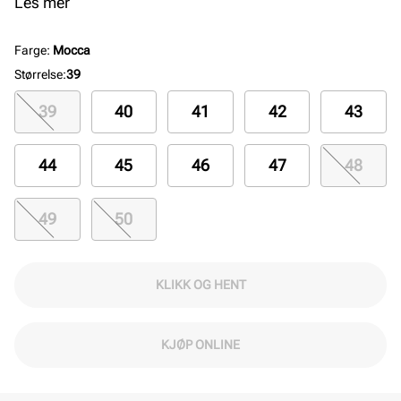
korkfotsengen, trukket i semsket skinn, gir utmerket
Les mer
støtte og komfort hele dagen. EVA-yttersålen sikrer
letthet og slitestyrke. Leverandørens fargekode:
Farge
:
Mocca
Concrete Grey.
Størrelse
:
39
39
40
41
42
43
44
45
46
47
48
49
50
KLIKK OG HENT
KJØP ONLINE