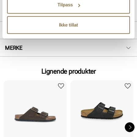
Art. nr.
11853403
Tilpass
Lev. art. nr
1029210
Ikke tillat
PRODUKTDETALJER
Overdel:
Semsket skinn
MERKE
For:
Skinn
Innersåle:
Kork, Skinn, Syntet
Såle:
EVA såle
Lignende produkter