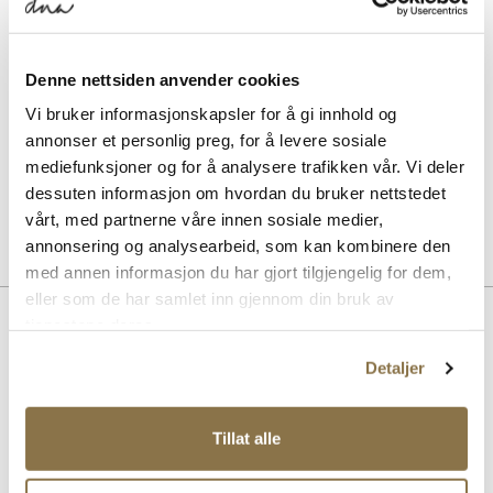
SOLITAIRE
Suede & nubuck renovator - Nøytral
Denne nettsiden anvender cookies
Pris
99,-
Vi bruker informasjonskapsler for å gi innhold og
annonser et personlig preg, for å levere sosiale
SOLITAIRE
mediefunksjoner og for å analysere trafikken vår. Vi deler
Combi Care Foam skovask
dessuten informasjon om hvordan du bruker nettstedet
Pris
99,-
vårt, med partnerne våre innen sosiale medier,
annonsering og analysearbeid, som kan kombinere den
med annen informasjon du har gjort tilgjengelig for dem,
eller som de har samlet inn gjennom din bruk av
BESKRIVELSE
tjenestene deres.
Birkenstock Boston Mixed Leather er en tidløs slip-in sandal i mykt
Detaljer
semsket skinn med justerbar stropp i oljet nubuck. Den anatomisk
utformede korkfotsengen, trukket i semsket skinn, gir utmerket støtte
og komfort hele dagen. EVA-yttersålen sikrer letthet og slitestyrke.
Tillat alle
Leverandørens fargekode: Concrete Grey.