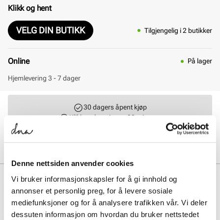
Klikk og hent
VELG DIN BUTIKK
Tilgjengelig i 2 butikker
Online
På lager
Hjemlevering 3 - 7 dager
30 dagers åpent kjøp
Klikk og hent innen 30 minutter
Hjemlevering 3-7 dager
Gratis retur i butikk
Denne nettsiden anvender cookies
BESKRIVELSE
Vi bruker informasjonskapsler for å gi innhold og
annonser et personlig preg, for å levere sosiale
BIRKENSTOCK Arizona SFB Regular er en klassisk herresandal med
mediefunksjoner og for å analysere trafikken vår. Vi deler
justerbare skinnstropper for optimal tilpasning. Den myke fotsengen
dessuten informasjon om hvordan du bruker nettstedet
gir utmerket komfort og støtte hele dagen. Sandalen har slitesterk