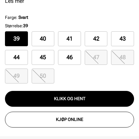
og støtte hele dagen. Sandalen har slitesterk
Les mer
syntet/gummisåle, perfekt for hverdagsbruk og gir en
tidløs stil med høy funksjonalitet.
Farge
:
Svart
Størrelse
:
39
39
40
41
42
43
44
45
46
47
48
49
50
KLIKK OG HENT
KJØP ONLINE