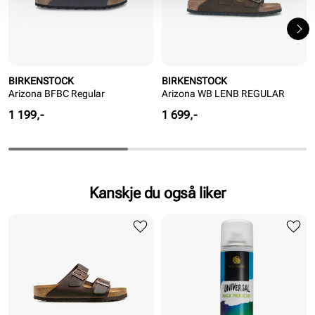
BIRKENSTOCK
BIRKENSTOCK
Arizona BFBC Regular
Arizona WB LENB REGULAR
Pris
Pris
1 199,-
1 699,-
Kanskje du også liker