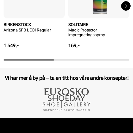
BIRKENSTOCK
SOLITAIRE
Arizona SFB LEOI Regular
Magic Protector
impregneringsspray
Pris
Pris
1 549,-
169,-
Vi har mer å by på – ta en titt hos våre andre konsepter!