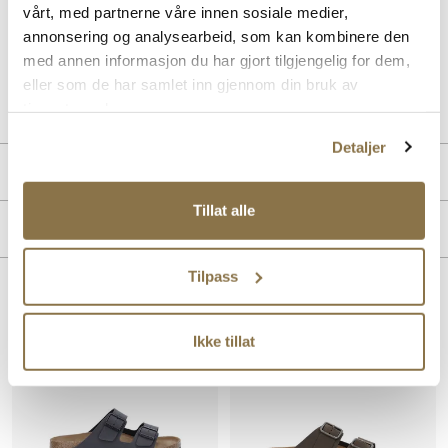
vårt, med partnerne våre innen sosiale medier,
syntet/gummisåle, perfekt for hverdagsbruk og gir en tidløs stil med
høy funksjonalitet.
annonsering og analysearbeid, som kan kombinere den
med annen informasjon du har gjort tilgjengelig for dem,
eller som de har samlet inn gjennom din bruk av
Art. nr.
11107400
Lev. art. nr
752481
tjenestene deres.
Detaljer
PRODUKTDETALJER
Tillat alle
Overdel:
Skinn
MERKE
For:
Skinn
Innersåle:
Skinn
Tilpass
Såle:
Syntet/Gummi
Lignende produkter
Ikke tillat