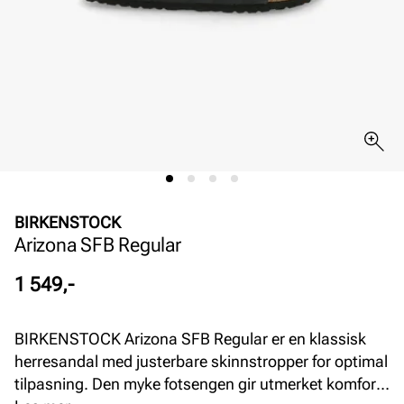
BIRKENSTOCK
Arizona SFB Regular
Pris
1 549,-
BIRKENSTOCK Arizona SFB Regular er en klassisk
herresandal med justerbare skinnstropper for optimal
tilpasning. Den myke fotsengen gir utmerket komfort