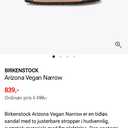
BIRKENSTOCK
Arizona Vegan Narrow
Rabattert
Ordinær
839,-
pris
pris
Ordinær pris
1 199,-
Pris
Pris
Birkenstock Arizona Vegan Narrow er en tidløs
sandal med to justerbare stropper i hudvennlig,