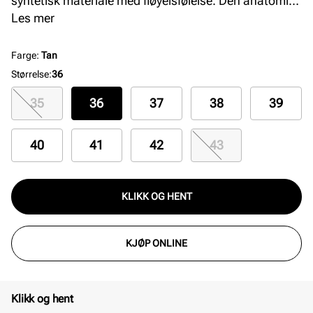
syntetisk materiale med fløyelsfølelse. Den anatomisk
formede fotsengen gir optimal komfort og støtte,
Les mer
mens EVA-sålen sikrer letthet og slitestyrke. Perfekt
for deg som ønsker en vegansk og komfortabel
Farge
:
Tan
sandal til hverdagsbruk.
Størrelse
:
36
35
36
37
38
39
40
41
42
43
KLIKK OG HENT
KJØP ONLINE
Klikk og hent