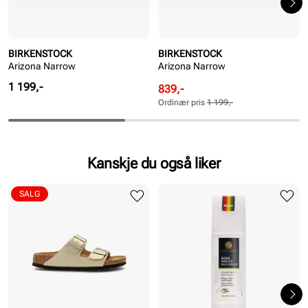
BIRKENSTOCK
BIRKENSTOCK
Arizona Narrow
Arizona Narrow
Pris
1 199,-
Rabattert
Ordinær
839,-
pris
pris
Ordinær pris
1 199,-
Pris
Pris
Kanskje du også liker
SALG