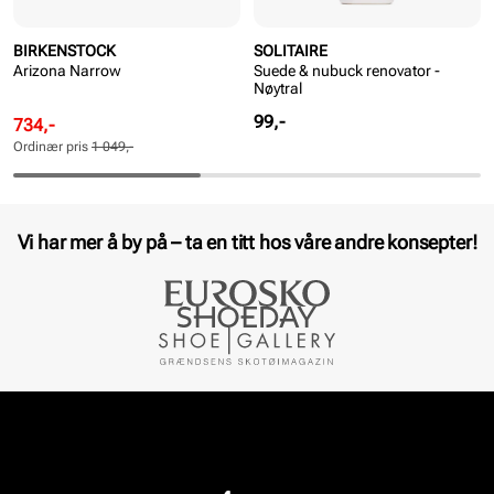
BIRKENSTOCK
SOLITAIRE
Arizona Narrow
Suede & nubuck renovator -
Nøytral
Pris
99,-
Rabattert
Ordinær
734,-
pris
pris
Ordinær pris
1 049,-
Pris
Pris
Vi har mer å by på – ta en titt hos våre andre konsepter!