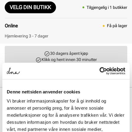
VELG DIN BUTIKK
Tilgjengelig i 1 butikker
Online
Få på lager
Hjemlevering 3 - 7 dager
30 dagers åpent kjøp
Klikk og hent innen 30 minutter
Hjemlevering 3-7 dager
Gratis retur i butikk
Denne nettsiden anvender cookies
BESKRIVELSE
Vi bruker informasjonskapsler for å gi innhold og
annonser et personlig preg, for å levere sosiale
Birkenstock Arizona Vegan Narrow er en tidløs sandal med to
justerbare stropper i hudvennlig, syntetisk materiale med
mediefunksjoner og for å analysere trafikken vår. Vi deler
fløyelsfølelse. Den anatomisk formede fotsengen gir optimal komfort
dessuten informasjon om hvordan du bruker nettstedet
og støtte, mens EVA-sålen sikrer letthet og slitestyrke. Perfekt for deg
vårt, med partnerne våre innen sosiale medier,
som ønsker en vegansk og komfortabel sandal til hverdagsbruk.