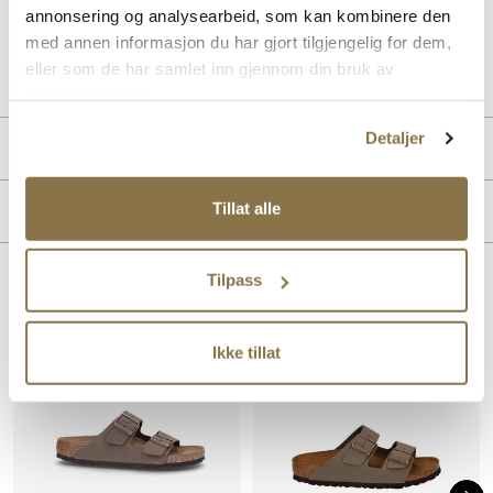
annonsering og analysearbeid, som kan kombinere den
med annen informasjon du har gjort tilgjengelig for dem,
Art. nr.
41233402
eller som de har samlet inn gjennom din bruk av
Lev. art. nr
1025046
tjenestene deres.
Detaljer
PRODUKTDETALJER
Overdel:
Syntetisk
Tillat alle
MERKE
For:
Syntet
Innersåle:
Syntet
Såle:
EVA såle
Tilpass
Lignende produkter
Vegansk
SALG
Ikke tillat