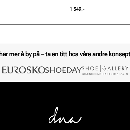
Pris
1 549,-
 har mer å by på – ta en titt hos våre andre konsept