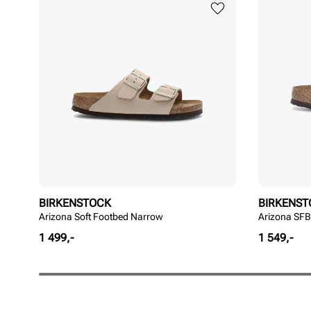
BIRKENSTOCK
BIRKENST
Arizona Soft Footbed Narrow
Arizona SF
Pris
Pris
1 499,-
1 549,-