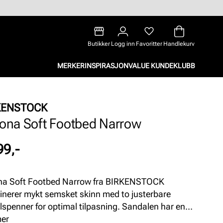
Butikker
Logg inn
Favoritter
Handlekurv
MERKER
INSPIRASJON
VALUE KUNDEKLUBB
KENSTOCK
zona Soft Footbed Narrow
99,-
na Soft Footbed Narrow fra BIRKENSTOCK
nerer mykt semsket skinn med to justerbare
lspenner for optimal tilpasning. Sandalen har en
otseng som gir utmerket komfort og støtte, perfekt
mer