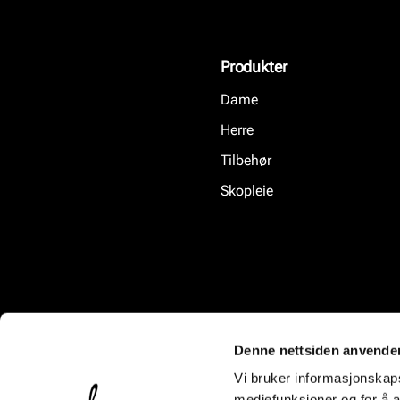
Produkter
Dame
Herre
Tilbehør
Skopleie
Denne nettsiden anvende
Vi bruker informasjonskapsl
mediefunksjoner og for å a