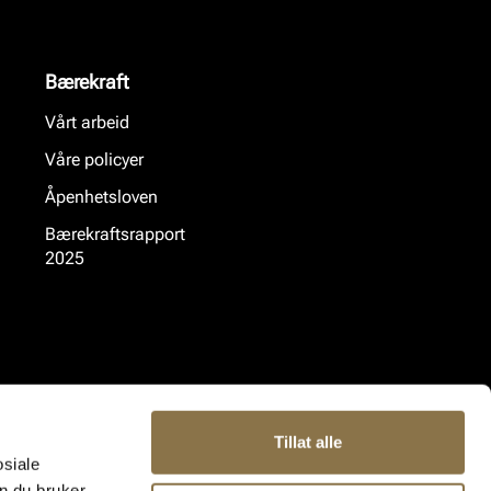
Bærekraft
Vårt arbeid
Våre policyer
Åpenhetsloven
Bærekraftsrapport
2025
Tillat alle
osiale
n du bruker