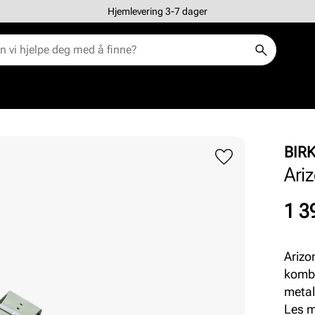
Hjemlevering 3-7 dager
BIR
Ari
Pris
1 3
Arizo
kombi
metal
myk f
Les 