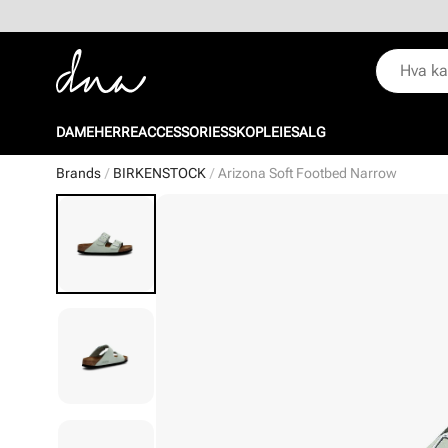
DAME
HERRE
ACCESSORIES
SKOPLEIE
SALG
Brands
BIRKENSTOCK
Arizona Soft Footbed Narrow