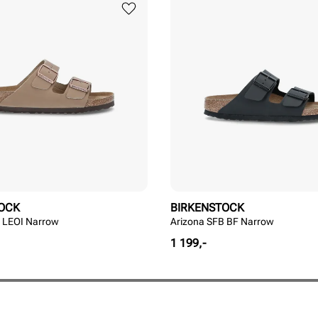
OCK
BIRKENSTOCK
B LEOI Narrow
Arizona SFB BF Narrow
Pris
1 199,-