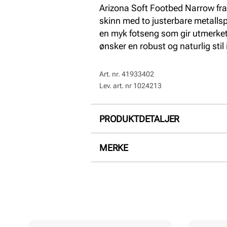
Arizona Soft Footbed Narrow f
skinn med to justerbare metallsp
en myk fotseng som gir utmerket
ønsker en robust og naturlig stil
Art. nr.
41933402
Lev. art. nr
1024213
PRODUKTDETALJER
Overdel:
Semsket skinn
MERKE
For:
Skinn