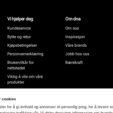
Vi hjelper deg
Om dna
Kundeservice
Om oss
Bytte og retur
Inspirasjon
Kjøpsbetingelser
Våre brands
Personvernerklæring
Jobb hos oss
Brukervilkår for
Bærekraft
nettstedet
Viktig å vite om våre
produkter
Ofte stilte spørsmål
r cookies
er for å gi innhold og annonser et personlig preg, for å levere s
nalysere trafikken vår. Vi deler dessuten informasjon om hvorda