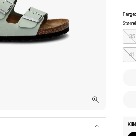
for d
klass
Farge
Større
35
41
Klik