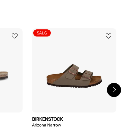
SALG
BIRKENSTOCK
BI
Arizona Narrow
Bos