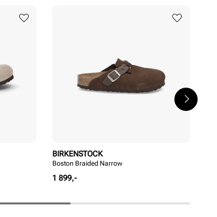
BIRKENSTOCK
BI
Boston Braided Narrow
Bos
Pris
Pri
1 899,-
2 0