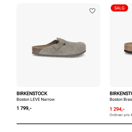
SALG
BIRKENSTOCK
BIRKENST
Boston LEVE Narrow
Boston Bra
Pris
1 799,-
Rabattert
Ordinær
1 294,-
pris
pris
Ordinær pris
Pris
Pris