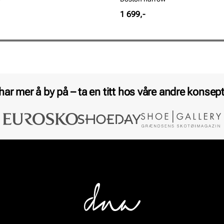
Pris
1 699,-
 har mer å by på – ta en titt hos våre andre konsept