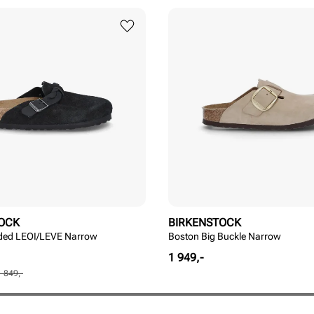
OCK
BIRKENSTOCK
ided LEOI/LEVE Narrow
Boston Big Buckle Narrow
Pris
1 949,-
1 849,-