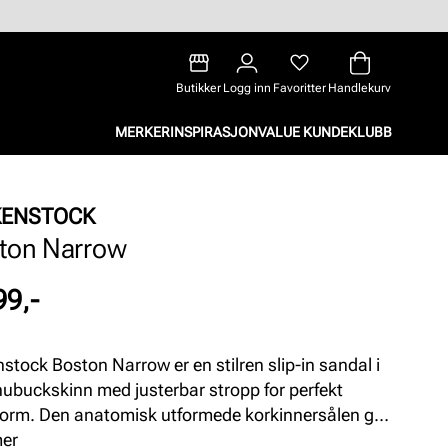
Butikker
Logg inn
Favoritter
Handlekurv
MERKER
INSPIRASJON
VALUE KUNDEKLUBB
KENSTOCK
ton Narrow
99,-
nstock Boston Narrow er en stilren slip-in sandal i
 nubuckskinn med justerbar stropp for perfekt
orm. Den anatomisk utformede korkinnersålen gir
ket støtte og komfort, mens gummisålen sikrer
mer