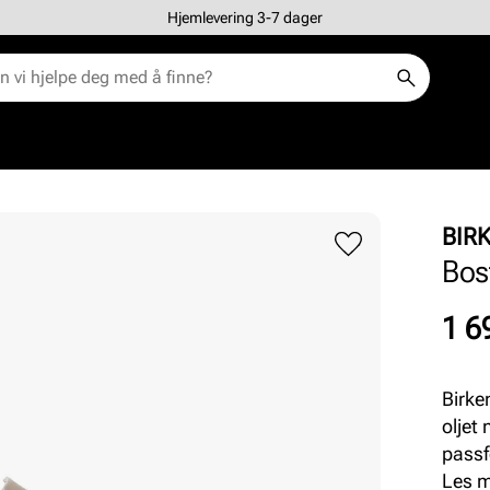
Hjemlevering 3-7 dager
BIR
Bos
Pris
1 6
Birke
oljet
passf
utmer
Les 