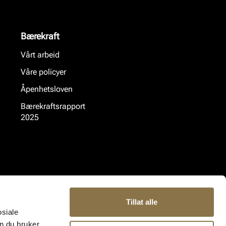
Bærekraft
Vårt arbeid
Våre policyer
Åpenhetsloven
Bærekraftsrapport
2025
Tillat alle
osiale
n du bruker