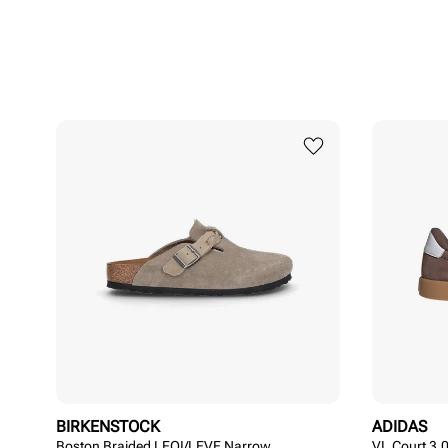
BIRKENSTOCK
ADIDAS
Boston Braided LEOI/LEVE Narrow
VL Court 3.