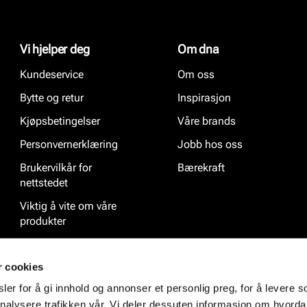
Vi hjelper deg
Om dna
Kundeservice
Om oss
Bytte og retur
Inspirasjon
Kjøpsbetingelser
Våre brands
Personvernerklæring
Jobb hos oss
Brukervilkår for
Bærekraft
nettstedet
Viktig å vite om våre
produkter
Ofte stilte spørsmål
r cookies
er for å gi innhold og annonser et personlig preg, for å levere s
nalysere trafikken vår. Vi deler dessuten informasjon om hvorda