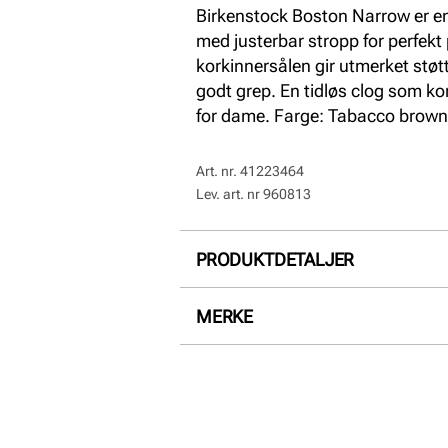
Birkenstock Boston Narrow er en s
med justerbar stropp for perfek
korkinnersålen gir utmerket stø
godt grep. En tidløs clog som k
for dame. Farge: Tabacco brown
Art. nr.
41223464
Lev. art. nr
960813
PRODUKTDETALJER
Overdel:
Nubuk skinn
MERKE
For:
Skinn
Innersåle:
Kork
Såle:
Gummi