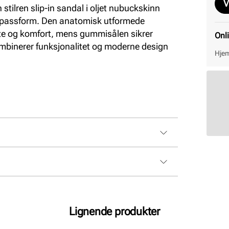
V
tilren slip-in sandal i oljet nubuckskinn
t passform. Den anatomisk utformede
tte og komfort, mens gummisålen sikrer
Onl
ombinerer funksjonalitet og moderne design
Hjem
Lignende produkter