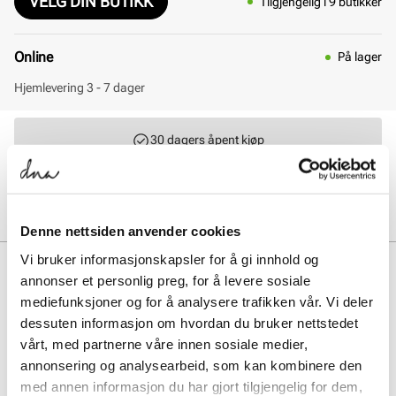
VELG DIN BUTIKK
Tilgjengelig i 9 butikker
Online
På lager
Hjemlevering 3 - 7 dager
30 dagers åpent kjøp
Klikk og hent innen 30 minutter
Hjemlevering 3-7 dager
Gratis retur i butikk
Denne nettsiden anvender cookies
Vi bruker informasjonskapsler for å gi innhold og
BESKRIVELSE
annonser et personlig preg, for å levere sosiale
mediefunksjoner og for å analysere trafikken vår. Vi deler
BIRKENSTOCK Arizona er en tidløs og komfortabel sandal med to
justerbare stropper. Anatomisk formet fotseng gir ekstra god
dessuten informasjon om hvordan du bruker nettstedet
komfort og støttet til foten gjennom hele dagen. En klar hverdags
vårt, med partnerne våre innen sosiale medier,
favoritt. Farge: Stone
annonsering og analysearbeid, som kan kombinere den
med annen informasjon du har gjort tilgjengelig for dem,