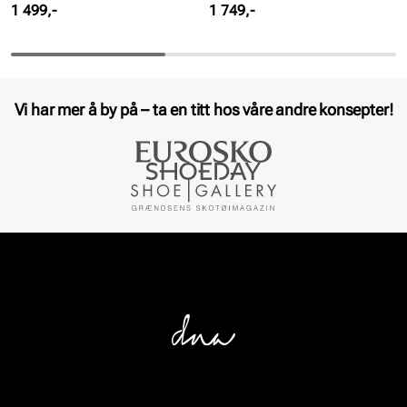
Pris
Pris
1 499,-
1 749,-
Vi har mer å by på – ta en titt hos våre andre konsepter!