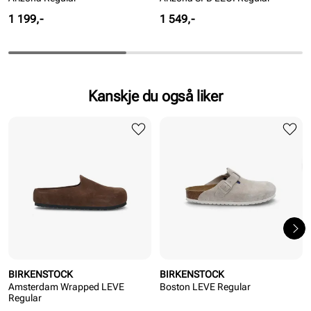
Pris
Pris
1 199,-
1 549,-
Kanskje du også liker
BIRKENSTOCK
BIRKENSTOCK
Amsterdam Wrapped LEVE
Boston LEVE Regular
Regular