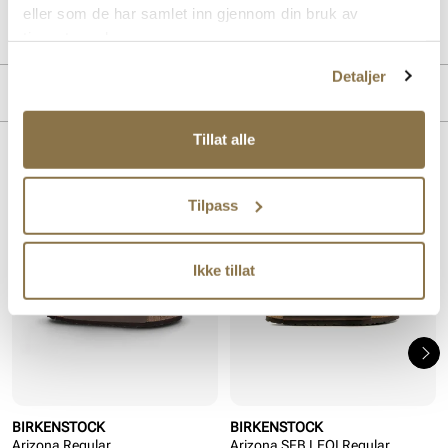
Art. nr.
11266403
eller som de har samlet inn gjennom din bruk av
Lev. art. nr
151211
tjenestene deres.
Detaljer
MERKE
Tillat alle
Lignende produkter
Tilpass
Ikke tillat
BIRKENSTOCK
BIRKENSTOCK
Arizona Regular
Arizona SFB LEOI Regular