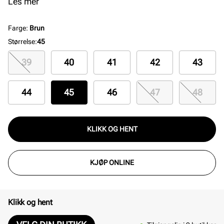
gjennom hele dagen. En klar hverdags favoritt. Farge:
Les mer
Stone
Farge
:
Brun
Størrelse
:
45
39
40
41
42
43
44
45
46
47
48
KLIKK OG HENT
KJØP ONLINE
Klikk og hent