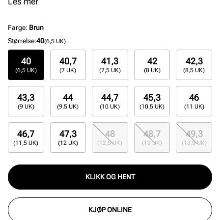
og anerkjent silhuett med 3-Stripes og vulkanisert
Les mer
yttersåle i gummi.
Farge
:
Brun
Størrelse
:
40
(6,5 UK)
40
40,7
41,3
42
42,3
(6,5 UK)
(7 UK)
(7,5 UK)
(8 UK)
(8,5 UK)
43,3
44
44,7
45,3
46
(9 UK)
(9,5 UK)
(10 UK)
(10,5 UK)
(11 UK)
46,7
47,3
48
48,7
49,3
(11,5 UK)
(12 UK)
(12,5 UK)
(13 UK)
(13,5 UK)
KLIKK OG HENT
KJØP ONLINE