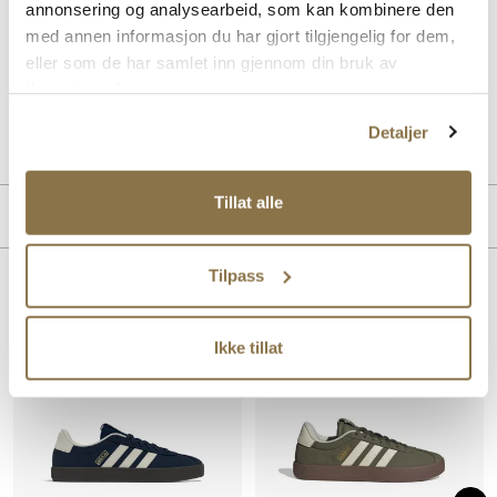
annonsering og analysearbeid, som kan kombinere den
tydelig inspirert av den populære modellen Samba fra samme
med annen informasjon du har gjort tilgjengelig for dem,
merke. En klassisk, kul og anerkjent silhuett med 3-Stripes og
vulkanisert yttersåle i gummi.
eller som de har samlet inn gjennom din bruk av
tjenestene deres.
Art. nr.
05253400
Detaljer
Lev. art. nr
JP7536
Tillat alle
MERKE
Tilpass
Lignende produkter
Ikke tillat