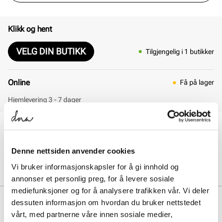
Klikk og hent
VELG DIN BUTIKK
Tilgjengelig i 1 butikker
Online
Få på lager
Hjemlevering 3 - 7 dager
30 dagers åpent kjøp
Klikk og hent innen 30 minutter
Hjemlevering 3-7 dager
Denne nettsiden anvender cookies
Gratis retur i butikk
Vi bruker informasjonskapsler for å gi innhold og
annonser et personlig preg, for å levere sosiale
mediefunksjoner og for å analysere trafikken vår. Vi deler
BESKRIVELSE
dessuten informasjon om hvordan du bruker nettstedet
vårt, med partnerne våre innen sosiale medier,
VL Court 3.0 er en tidløs og retro sneaker fra adidas. Modellen er