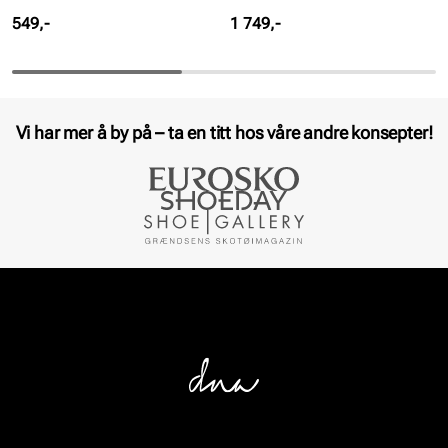
Pris
Pris
549,-
1 749,-
Vi har mer å by på – ta en titt hos våre andre konsepter!