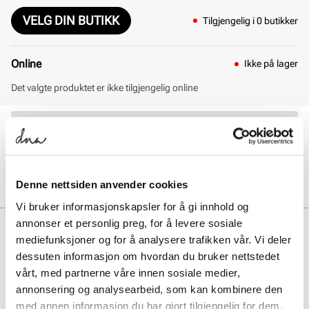
VELG DIN BUTIKK
Tilgjengelig i 0 butikker
Online
Ikke på lager
Det valgte produktet er ikke tilgjengelig online
30 dagers åpent kjøp
Klikk og hent innen 30 minutter
Hjemlevering 3-7 dager
Gratis retur i butikk
Denne nettsiden anvender cookies
Vi bruker informasjonskapsler for å gi innhold og
annonser et personlig preg, for å levere sosiale
BESKRIVELSE
mediefunksjoner og for å analysere trafikken vår. Vi deler
dessuten informasjon om hvordan du bruker nettstedet
Barreda LO fra ADIDAS kombinerer tidløs design med komfort.
Sneakersen har en lett konstruksjon og slitesterke materialer, perfekt
vårt, med partnerne våre innen sosiale medier,
for hverdagsbruk. Den klassiske silhuetten med ikoniske striper gir et
annonsering og analysearbeid, som kan kombinere den
sporty og stilrent uttrykk.
med annen informasjon du har gjort tilgjengelig for dem,