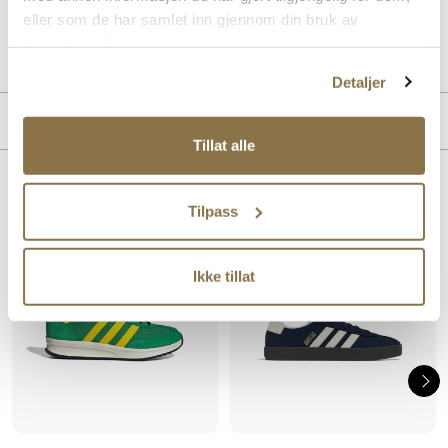
eller som de har samlet inn gjennom din bruk av
Art. nr.
05663421
tjenestene deres.
Lev. art. nr
HQ7379
Detaljer
MERKE
Tillat alle
Lignende produkter
Tilpass
Ikke tillat