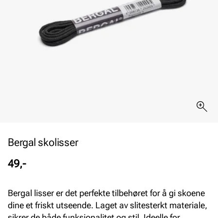
Bergal skolisser
Pris
49,-
Bergal lisser er det perfekte tilbehøret for å gi skoene
dine et friskt utseende. Laget av slitesterkt materiale,
sikrer de både funksjonalitet og stil. Ideelle for