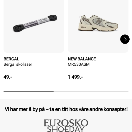
BERGAL
NEW BALANCE
Bergal skolisser
MR530ASM
Pris
Pris
49,-
1 499,-
Vi har mer å by på – ta en titt hos våre andre konsepter!