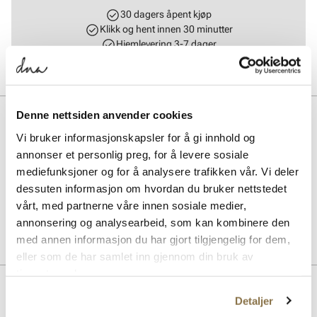
30 dagers åpent kjøp
Klikk og hent innen 30 minutter
Hjemlevering 3-7 dager
Gratis retur i butikk
BESKRIVELSE
Denne nettsiden anvender cookies
Vi bruker informasjonskapsler for å gi innhold og
Bergal lisser er det perfekte tilbehøret for å gi skoene dine et friskt
annonser et personlig preg, for å levere sosiale
utseende. Laget av slitesterkt materiale, sikrer de både funksjonalitet
mediefunksjoner og for å analysere trafikken vår. Vi deler
og stil. Ideelle for hverdagsbruk, disse lissene kombinerer kvalitet
med enkelhet, og passer til de fleste skotyper.
dessuten informasjon om hvordan du bruker nettstedet
vårt, med partnerne våre innen sosiale medier,
annonsering og analysearbeid, som kan kombinere den
Art. nr.
97153004
med annen informasjon du har gjort tilgjengelig for dem,
Lev. art. nr
1820
eller som de har samlet inn gjennom din bruk av
tjenestene deres.
Lignende produkter
Detaljer