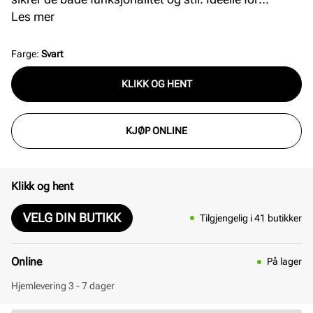
hverdagsbruk, disse lissene kombinerer kvalitet med
Les mer
enkelhet, og passer til de fleste skotyper.
Farge
:
Svart
KLIKK OG HENT
KJØP ONLINE
Klikk og hent
VELG DIN BUTIKK
Tilgjengelig i 41 butikker
Online
På lager
Hjemlevering 3 - 7 dager