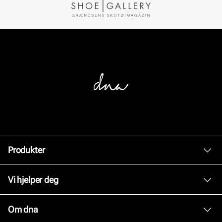
Produkter
Dame
Vi hjelper deg
Herre
Kundeservice
Om dna
Tilbehør