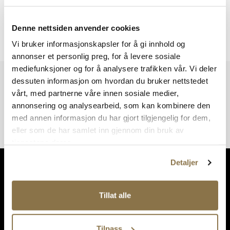
Denne nettsiden anvender cookies
Viser
0
av
0
resultater
Vi bruker informasjonskapsler for å gi innhold og
annonser et personlig preg, for å levere sosiale
mediefunksjoner og for å analysere trafikken vår. Vi deler
Vi har mer å by på – ta en titt hos våre andre konsepter!
dessuten informasjon om hvordan du bruker nettstedet
vårt, med partnerne våre innen sosiale medier,
annonsering og analysearbeid, som kan kombinere den
med annen informasjon du har gjort tilgjengelig for dem,
eller som de har samlet inn gjennom din bruk av
tjenestene deres.
Detaljer
Tillat alle
Tilpass