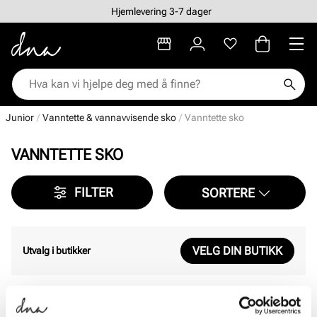
Hjemlevering 3-7 dager
Junior
Vanntette & vannavvisende sko
Vanntette sko
VANNTETTE SKO
FILTER
SORTERE
VELG DIN BUTIKK
Utvalg i butikker
Viser
0
av
0
resultater