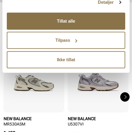
Detaljer
NEW BALANCE TIL HERRE
Tillat alle
Tilpass
De mest populære varene fra New Balance
SALG
Ikke tillat
NEW BALANCE
NEW BALANCE
MR530ASM
U5307VI