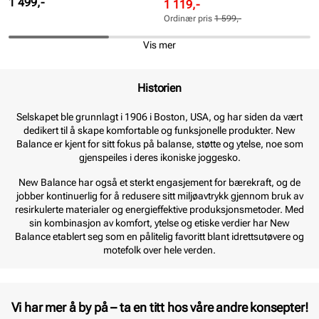
Pris
1 499,-
Rabattert
Ordinær
1 119,-
pris
pris
Ordinær pris
1 599,-
Pris
Pris
Vis mer
Historien
Selskapet ble grunnlagt i 1906 i Boston, USA, og har siden da vært
dedikert til å skape komfortable og funksjonelle produkter. New
Balance er kjent for sitt fokus på balanse, støtte og ytelse, noe som
gjenspeiles i deres ikoniske joggesko.
New Balance har også et sterkt engasjement for bærekraft, og de
jobber kontinuerlig for å redusere sitt miljøavtrykk gjennom bruk av
resirkulerte materialer og energieffektive produksjonsmetoder. Med
sin kombinasjon av komfort, ytelse og etiske verdier har New
Balance etablert seg som en pålitelig favoritt blant idrettsutøvere og
motefolk over hele verden.
Vi har mer å by på – ta en titt hos våre andre konsepter!