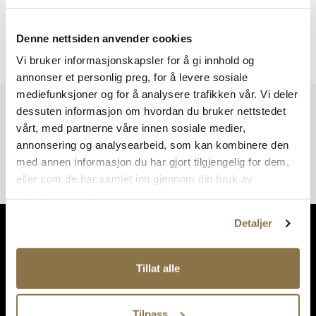
Denne nettsiden anvender cookies
Viser
0
av
0
resultater
Vi bruker informasjonskapsler for å gi innhold og
annonser et personlig preg, for å levere sosiale
mediefunksjoner og for å analysere trafikken vår. Vi deler
Vi har mer å by på – ta en titt hos våre andre konsepter!
dessuten informasjon om hvordan du bruker nettstedet
vårt, med partnerne våre innen sosiale medier,
annonsering og analysearbeid, som kan kombinere den
med annen informasjon du har gjort tilgjengelig for dem,
eller som de har samlet inn gjennom din bruk av
tjenestene deres.
Detaljer
Tillat alle
Tilpass