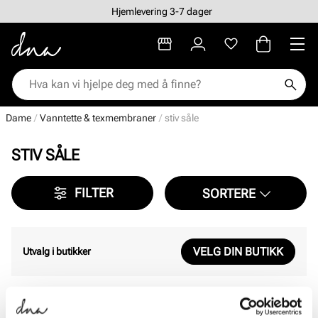
Hjemlevering 3-7 dager
Dame
Vanntette & texmembraner
stiv såle
STIV SÅLE
FILTER
SORTERE
VELG DIN BUTIKK
Utvalg i butikker
Viser
0
av
0
resultater