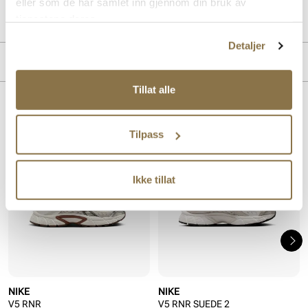
Art. nr.
35757405
eller som de har samlet inn gjennom din bruk av
Lev. art. nr
HQ7901
tjenestene deres.
Detaljer
MERKE
Tillat alle
Lignende produkter
Tilpass
Ikke tillat
NIKE
NIKE
V5 RNR
V5 RNR SUEDE 2