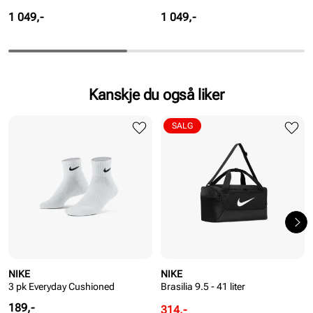
Pris
Pris
1 049,-
1 049,-
Kanskje du også liker
SALG
NIKE
NIKE
3 pk Everyday Cushioned
Brasilia 9.5 - 41 liter
Pris
189,-
Rabattert
Ordinær
314,-