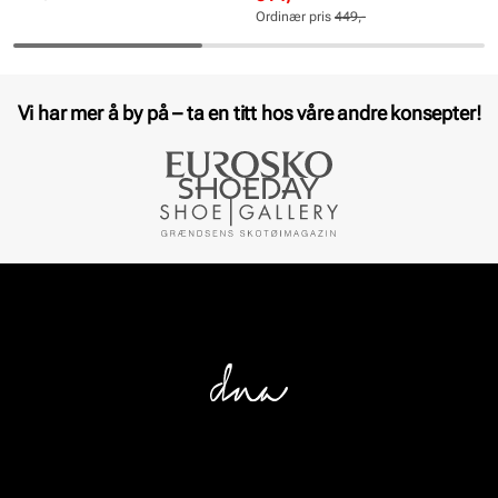
pris
pris
Ordinær pris
449,-
Pris
Pris
Vi har mer å by på – ta en titt hos våre andre konsepter!