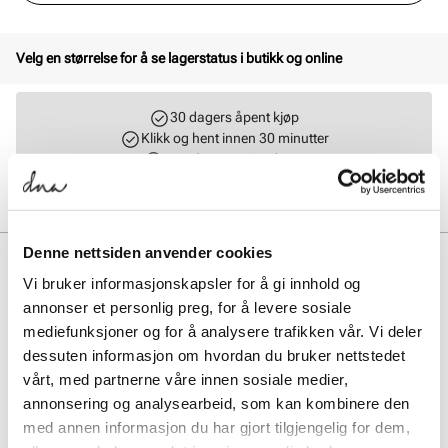
Velg en størrelse for å se lagerstatus i butikk og online
30 dagers åpent kjøp
Klikk og hent innen 30 minutter
Hjemlevering 3-7 dager
Gratis retur i butikk
Denne nettsiden anvender cookies
BESKRIVELSE
Vi bruker informasjonskapsler for å gi innhold og
Nike V5 RNR kombinerer retro Y2K-stil med moderne komfort, takket
annonser et personlig preg, for å levere sosiale
være en chunky, men lett mellomsåle i skum og pustende mesh-
mediefunksjoner og for å analysere trafikken vår. Vi deler
overdel med syntetiske detaljer. Den 3D-formede Swoosh-logoen og
dessuten informasjon om hvordan du bruker nettstedet
metallic-elementene gir et stilfullt løft, mens den profilerte yttersålen
sørger for godt grep og stabilitet – perfekt for både hverdagsbruk og
vårt, med partnerne våre innen sosiale medier,
aktivt tempo.
annonsering og analysearbeid, som kan kombinere den
med annen informasjon du har gjort tilgjengelig for dem,