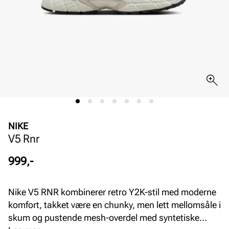
NIKE
V5 Rnr
Pris
999,-
Nike V5 RNR kombinerer retro Y2K-stil med moderne
komfort, takket være en chunky, men lett mellomsåle i
skum og pustende mesh-overdel med syntetiske