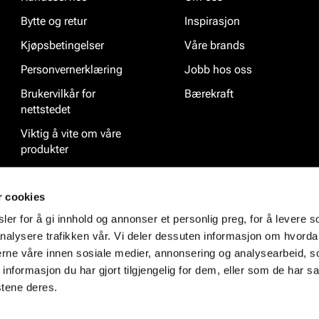
Bytte og retur
Inspirasjon
Kjøpsbetingelser
Våre brands
Personvernerklæring
Jobb hos oss
Brukervilkår for
Bærekraft
nettstedet
Viktig å vite om våre
produkter
Ofte stilte spørsmål
r cookies
er for å gi innhold og annonser et personlig preg, for å levere s
nalysere trafikken vår. Vi deler dessuten informasjon om hvorda
nerne våre innen sosiale medier, annonsering og analysearbeid, 
formasjon du har gjort tilgjengelig for dem, eller som de har sa
stene deres.