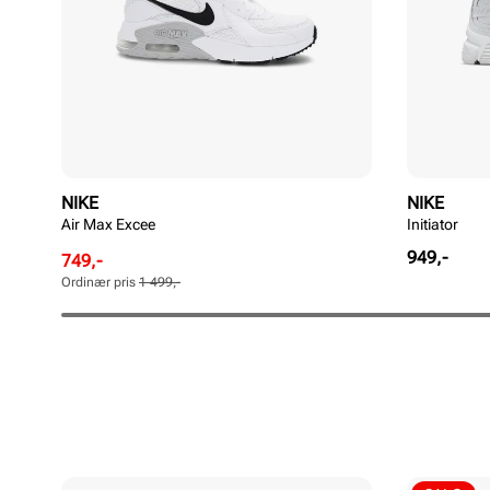
NIKE
NIKE
Air Max Excee
Initiator
Pris
949,-
Rabattert
Ordinær
749,-
pris
pris
Ordinær pris
1 499,-
Pris
Pris