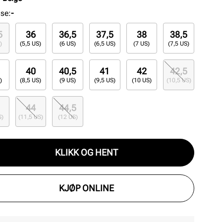
lse
:
-
5
36
36,5
37,5
38
38,5
)
(5,5 US)
(6 US)
(6,5 US)
(7 US)
(7,5 US)
40
40,5
41
42
42,5
)
(8,5 US)
(9 US)
(9,5 US)
(10 US)
(10,5 US)
44
44,5
S)
(11,5 US)
(12 US)
KLIKK OG HENT
KJØP ONLINE