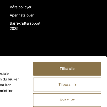
Våre policyer
Åpenhetsloven
Bærekraftsrapport
2025
Tillat alle
osiale
n du bruker
Tilpass
som kan
mlet inn
Ikke tillat