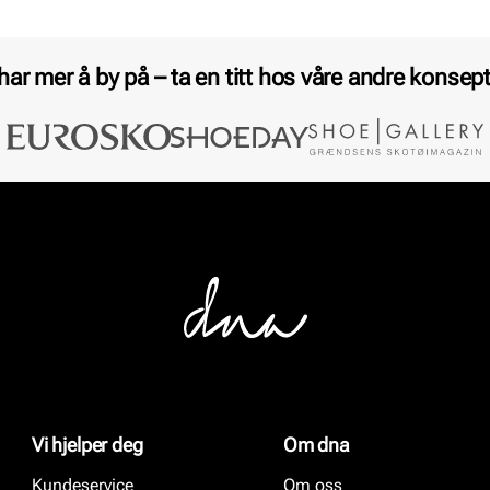
 har mer å by på – ta en titt hos våre andre konsept
Vi hjelper deg
Om dna
Kundeservice
Om oss