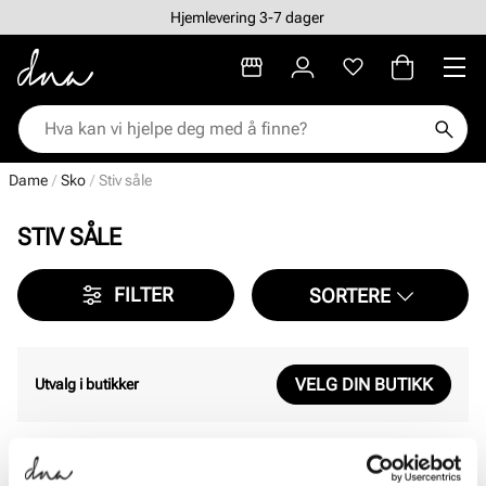
Hjemlevering 3-7 dager
Dame
Sko
Stiv såle
STIV SÅLE
FILTER
SORTERE
VELG DIN BUTIKK
Utvalg i butikker
Viser
0
av
0
resultater