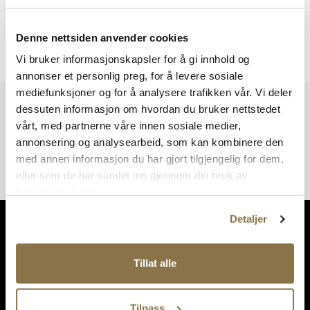
Denne nettsiden anvender cookies
Viser
0
av
0
resultater
Vi bruker informasjonskapsler for å gi innhold og
annonser et personlig preg, for å levere sosiale
mediefunksjoner og for å analysere trafikken vår. Vi deler
Vi har mer å by på – ta en titt hos våre andre konsepter!
dessuten informasjon om hvordan du bruker nettstedet
vårt, med partnerne våre innen sosiale medier,
annonsering og analysearbeid, som kan kombinere den
med annen informasjon du har gjort tilgjengelig for dem,
eller som de har samlet inn gjennom din bruk av
tjenestene deres.
Detaljer
Tillat alle
Tilpass