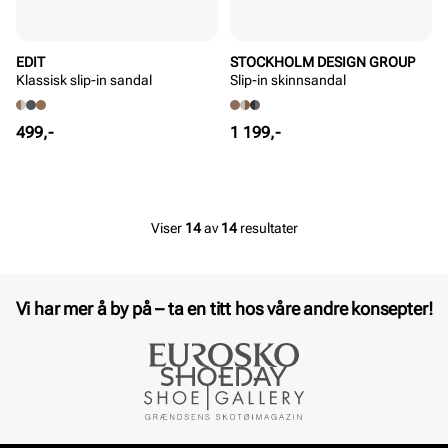
EDIT
STOCKHOLM DESIGN GROUP
Klassisk slip-in sandal
Slip-in skinnsandal
Pris
Pris
499,-
1 199,-
Viser
14
av
14
resultater
Vi har mer å by på – ta en titt hos våre andre konsepter!