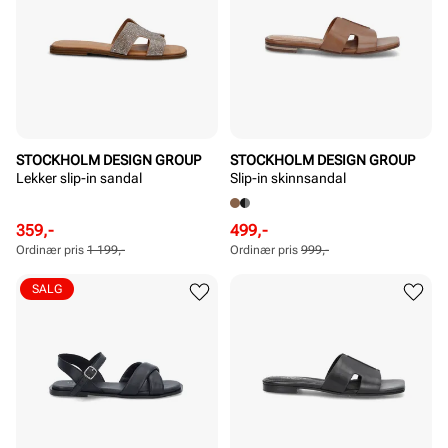
STOCKHOLM DESIGN GROUP
STOCKHOLM DESIGN GROUP
Lekker slip-in sandal
Slip-in skinnsandal
Rabattert
Ordinær
Rabattert
Ordinær
359,-
499,-
pris
pris
pris
pris
Ordinær pris
1 199,-
Ordinær pris
999,-
Pris
Pris
Pris
Pris
SALG