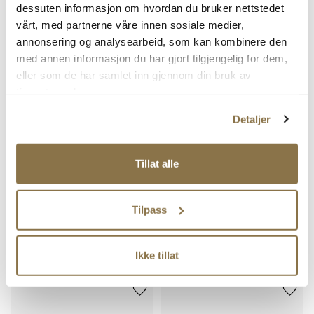
Rabattert
Ordinær
Rabattert
Ordinær
839,-
499,-
dessuten informasjon om hvordan du bruker nettstedet
pris
pris
pris
pris
Ordinær pris
1 199,-
Ordinær pris
999,-
vårt, med partnerne våre innen sosiale medier,
Pris
Pris
Pris
Pris
annonsering og analysearbeid, som kan kombinere den
med annen informasjon du har gjort tilgjengelig for dem,
eller som de har samlet inn gjennom din bruk av
tjenestene deres.
Detaljer
Tillat alle
STOCKHOLM DESIGN GROUP
STOCKHOLM DESIGN GROUP
Myk skinnsandal
Slip-in skinnsandal
Tilpass
Pris
Pris
999,-
1 199,-
Ikke tillat