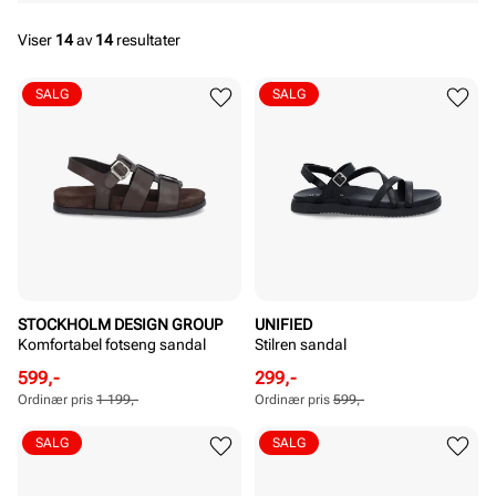
Viser
14
av
14
resultater
SALG
SALG
STOCKHOLM DESIGN GROUP
UNIFIED
Komfortabel fotseng sandal
Stilren sandal
Rabattert
Ordinær
Rabattert
Ordinær
599,-
299,-
pris
pris
pris
pris
Ordinær pris
1 199,-
Ordinær pris
599,-
Pris
Pris
Pris
Pris
SALG
SALG