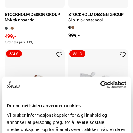
STOCKHOLM DESIGN GROUP
STOCKHOLM DESIGN GROUP
Myk skinnsandal
Slip-in skinnsandal
Pris
999,-
Rabattert
Ordinær
499,-
pris
pris
Ordinær pris
999,-
Pris
Pris
SALG
SALG
Denne nettsiden anvender cookies
Vi bruker informasjonskapsler for å gi innhold og
STOCKHOLM DESIGN GROUP
STOCKHOLM DESIGN GROUP
Slip-in skinnsandal
Myk skinnsandal
annonser et personlig preg, for å levere sosiale
mediefunksjoner og for å analysere trafikken vår. Vi deler