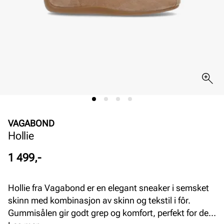
VAGABOND
Hollie
Pris
1 499,-
Hollie fra Vagabond er en elegant sneaker i semsket
skinn med kombinasjon av skinn og tekstil i fôr.
Gummisålen gir godt grep og komfort, perfekt for deg