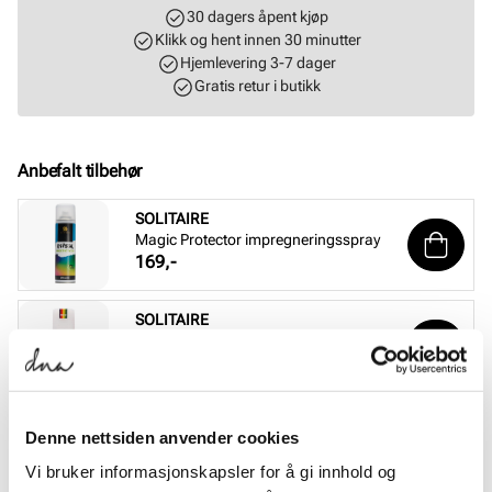
30 dagers åpent kjøp
Klikk og hent innen 30 minutter
Hjemlevering 3-7 dager
Gratis retur i butikk
Anbefalt tilbehør
SOLITAIRE
Magic Protector impregneringsspray
Pris
169,-
SOLITAIRE
Suede & nubuck renovator - Nøytral
Pris
99,-
SOLITAIRE
Denne nettsiden anvender cookies
Combi Care Foam skovask
Pris
99,-
Vi bruker informasjonskapsler for å gi innhold og