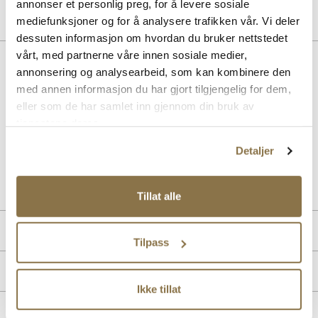
annonser et personlig preg, for å levere sosiale
mediefunksjoner og for å analysere trafikken vår. Vi deler
dessuten informasjon om hvordan du bruker nettstedet
vårt, med partnerne våre innen sosiale medier,
BESKRIVELSE
annonsering og analysearbeid, som kan kombinere den
med annen informasjon du har gjort tilgjengelig for dem,
Hollie fra Vagabond er en elegant sneaker i semsket skinn med
kombinasjon av skinn og tekstil i fôr. Gummisålen gir godt grep og
eller som de har samlet inn gjennom din bruk av
komfort, perfekt for deg som ønsker en stilren og allsidig sko til
tjenestene deres.
hverdagsbruk.
Detaljer
Art. nr.
35763418
Lev. art. nr
6123-040
Tillat alle
PRODUKTDETALJER
Tilpass
Overdel:
Semsket skinn
MERKE
For:
Skinn, Textil
Ikke tillat
Såle:
Gummi
Hælhøyde:
8 mm