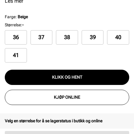
som ønsker en stilren og allsidig sko til hverdagsbruk.
Les mer
Farge
:
Beige
Størrelse
:
-
36
37
38
39
40
41
KLIKK OG HENT
KJØP ONLINE
Velg en størrelse for å se lagerstatus i butikk og online