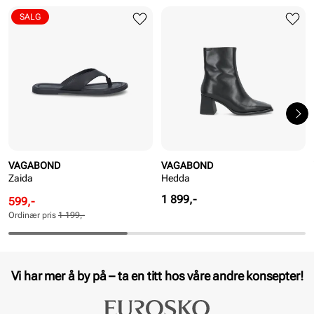
SALG
VAGABOND
VAGABOND
Zaida
Hedda
Pris
1 899,-
Rabattert
Ordinær
599,-
pris
pris
Ordinær pris
1 199,-
Pris
Pris
Vi har mer å by på – ta en titt hos våre andre konsepter!