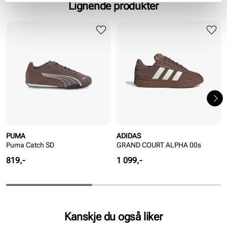
Lignende produkter
PUMA
ADIDAS
Puma Catch SD
GRAND COURT ALPHA 00s
Pris
Pris
819,-
1 099,-
Kanskje du også liker