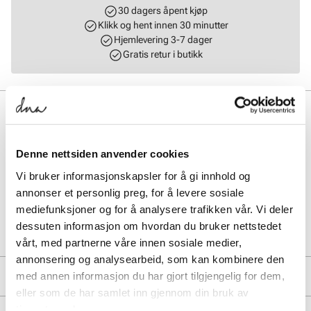
30 dagers åpent kjøp
Klikk og hent innen 30 minutter
Hjemlevering 3-7 dager
Gratis retur i butikk
BESKRIVELSE
Hollie fra Vagabond kombinerer skinnoverdel med tekstilfor for
optimal komfort. Den tynne, slitesterke gummisålen gir godt grep,
Denne nettsiden anvender cookies
mens det minimalistiske designet passer perfekt til deg som ønsker
Vi bruker informasjonskapsler for å gi innhold og
en allsidig og elegant sneaker.
annonser et personlig preg, for å levere sosiale
mediefunksjoner og for å analysere trafikken vår. Vi deler
Art. nr.
35663433
dessuten informasjon om hvordan du bruker nettstedet
Lev. art. nr
6123-001
vårt, med partnerne våre innen sosiale medier,
annonsering og analysearbeid, som kan kombinere den
PRODUKTDETALJER
med annen informasjon du har gjort tilgjengelig for dem,
eller som de har samlet inn gjennom din bruk av
Overdel:
Skinn
tjenestene deres.