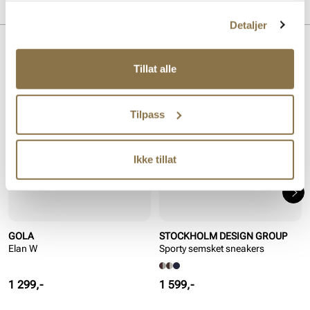
MERKE
For:
Skinn, Textil
Detaljer
Såle:
Gummi
Hælhøyde:
8 mm
Lignende produkter
Tillat alle
Tilpass
Ikke tillat
GOLA
STOCKHOLM DESIGN GROUP
Elan W
Sporty semsket sneakers
Pris
Pris
1 299,-
1 599,-