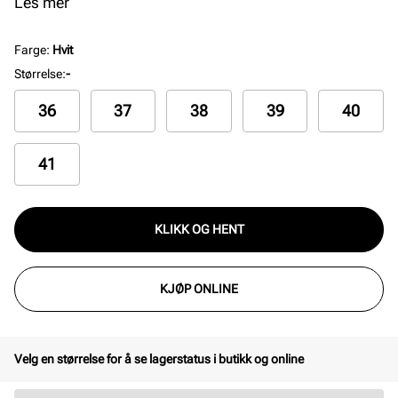
designet passer perfekt til deg som ønsker en allsidig
Les mer
og elegant sneaker.
Farge
:
Hvit
Størrelse
:
-
36
37
38
39
40
41
KLIKK OG HENT
KJØP ONLINE
Velg en størrelse for å se lagerstatus i butikk og online