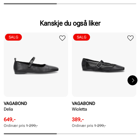
Kanskje du også liker
SALG
SALG
VAGABOND
VAGABOND
Delia
Wioletta
Rabattert
Ordinær
Rabattert
Ordinær
649,-
389,-
pris
pris
pris
pris
Ordinær pris
1 299,-
Ordinær pris
1 299,-
Pris
Pris
Pris
Pris