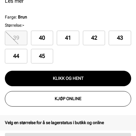
sømmer og en rund tåform. De lave hælene måler 28
Les mer
mm. Detaljer inkluderer skinnfôr.
Farge
:
Brun
Størrelse
:
-
39
40
41
42
43
44
45
KLIKK OG HENT
KJØP ONLINE
Velg en størrelse for å se lagerstatus i butikk og online