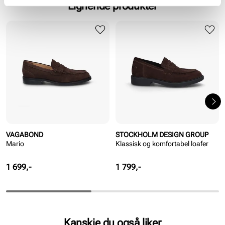
Lignende produkter
VAGABOND
STOCKHOLM DESIGN GROUP
Mario
Klassisk og komfortabel loafer
Pris
Pris
1 699,-
1 799,-
Kanskje du også liker