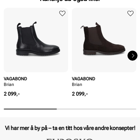
VAGABOND
VAGABOND
Brian
Brian
Pris
Pris
2 099,-
2 099,-
Vi har mer å by på – ta en titt hos våre andre konsepter!