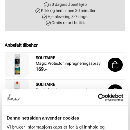
30 dagers åpent kjøp
Klikk og hent innen 30 minutter
Hjemlevering 3-7 dager
Gratis retur i butikk
Anbefalt tilbehør
SOLITAIRE
Magic Protector impregneringsspray
Pris
169,-
SOLITAIRE
Suede & nubuck renovator - Nøytral
Pris
99,-
SOLITAIRE
Combi Care Foam skovask
Denne nettsiden anvender cookies
Pris
99,-
Vi bruker informasjonskapsler for å gi innhold og