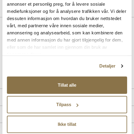
annonser et personlig preg, for å levere sosiale
mediefunksjoner og for å analysere trafikken vår. Vi deler
dessuten informasjon om hvordan du bruker nettstedet
BESKRIVELSE
vårt, med partnerne våre innen sosiale medier,
annonsering og analysearbeid, som kan kombinere den
Steven er den klassiske college-loaferen med en preppy estetikk.
med annen informasjon du har gjort tilgjengelig for dem,
Modellen er laget I brunt semsket skinn, med en penny-slot over
eller som de har samlet inn gjennom din bruk av
vampsen, moc-toe sømmer og en rund tåform. De lave hælene
tjenestene deres.
måler 28 mm. Detaljer inkluderer skinnfôr.
Detaljer
Art. nr.
03263400
Lev. art. nr
6060-040
Tillat alle
PRODUKTDETALJER
Tilpass
Overdel:
Semsket skinn
MERKE
For:
Skinn
Såle:
Gummi
Ikke tillat