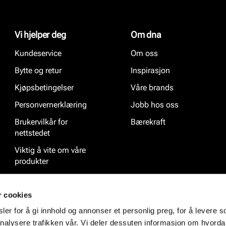
Vi hjelper deg
Om dna
Kundeservice
Om oss
Bytte og retur
Inspirasjon
Kjøpsbetingelser
Våre brands
Personvernerklæring
Jobb hos oss
Brukervilkår for
Bærekraft
nettstedet
Viktig å vite om våre
produkter
Ofte stilte spørsmål
r cookies
er for å gi innhold og annonser et personlig preg, for å levere s
nalysere trafikken vår. Vi deler dessuten informasjon om hvorda