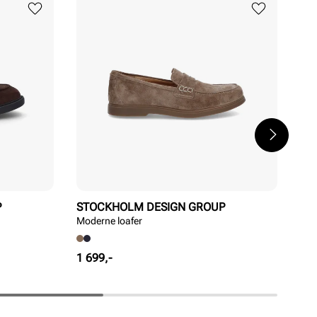
P
STOCKHOLM DESIGN GROUP
ST
Moderne loafer
Mod
Pris
Pri
1 699,-
1 7