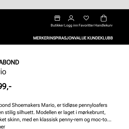
Butikker
Logg inn
Favoritter
Handlekurv
MERKER
INSPIRASJON
VALUE KUNDEKLUBB
ABOND
io
99,-
ond Shoemakers Mario, er tidløse pennyloafers
n stilig silhuett. Modellen er laget i mørkebrunt,
et skinn, med en klassisk penny-rem og moc-toe
jer på overdelen. Den tynne gummisålen hviler på
mer