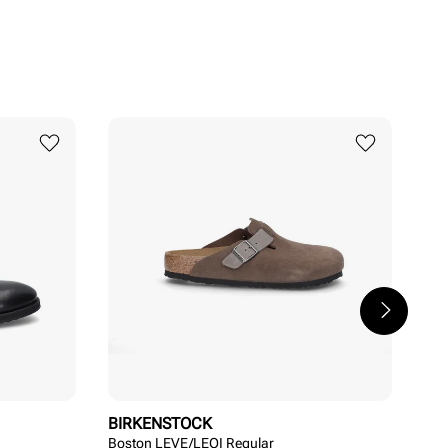
BIRKENSTOCK
NE
Boston LEVE/LEOI Regular
M2