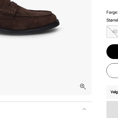
en 3
Farge
Større
40
Velg