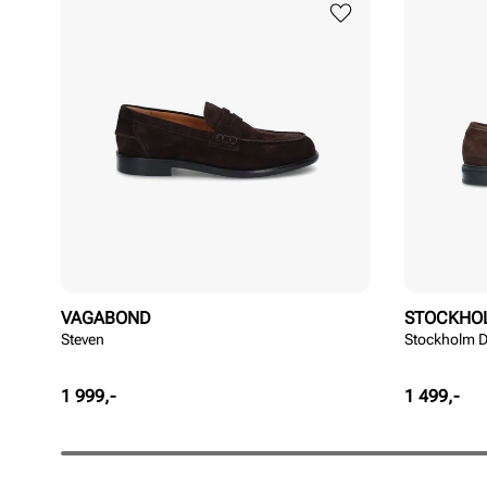
VAGABOND
STOCKHO
Steven
Stockholm D
Pris
Pris
1 999,-
1 499,-