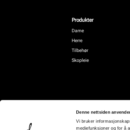
Produkter
Dame
Herre
Tilbehør
Skopleie
Denne nettsiden anvende
Vi bruker informasjonskapsl
mediefunksjoner og for å a