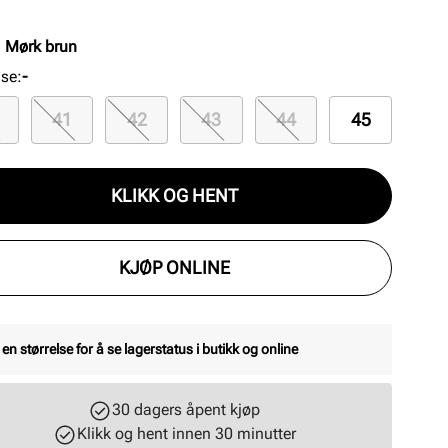
0 mm hæl.
:
Mørk brun
lse
:
-
41
42
43
44
45
KLIKK OG HENT
KJØP ONLINE
 en størrelse for å se lagerstatus i butikk og online
30 dagers åpent kjøp
Klikk og hent innen 30 minutter