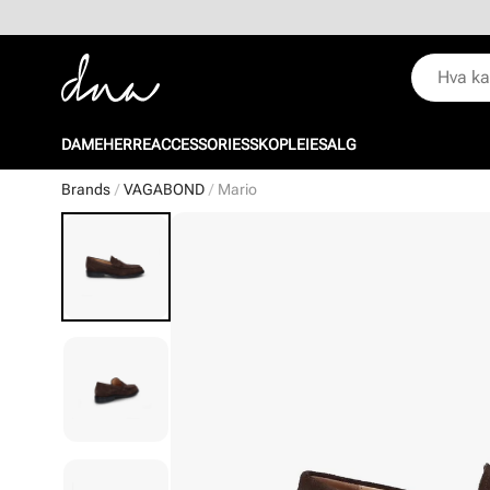
DAME
HERRE
ACCESSORIES
SKOPLEIE
SALG
Brands
VAGABOND
Mario