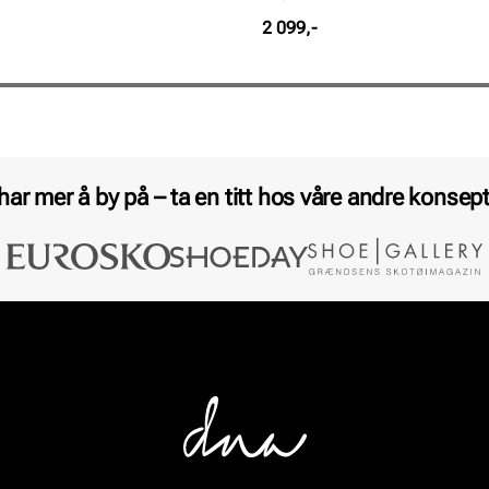
Pris
2 099,-
 har mer å by på – ta en titt hos våre andre konsept