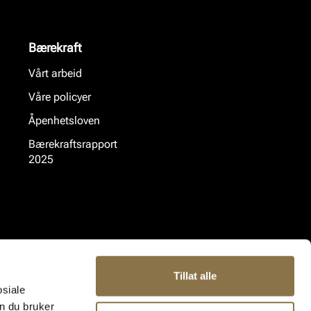
Bærekraft
Vårt arbeid
Våre policyer
Åpenhetsloven
Bærekraftsrapport
2025
Tillat alle
osiale
n du bruker