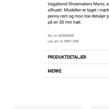
Vagabond Shoemakers Mario, er t
silhuett. Modellen er laget i mø
penny-rem og moc-toe detaljer p
på en 30 mm hæl.
Art. nr.
03203400
Lev. art. nr
4961-040
PRODUKTDETALJER
Overdel:
Semsket skinn
MERKE
For:
Skinn
Innersåle:
Skinn
Såle:
Gummi