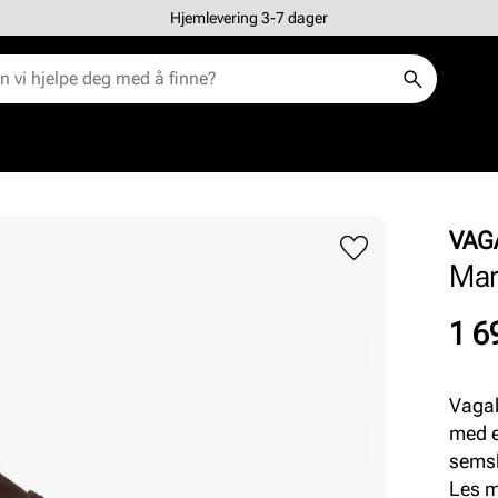
Hjemlevering 3-7 dager
VAG
Mar
Pris
1 6
Vagab
med e
semsk
detal
Les 