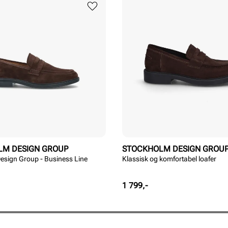
LM DESIGN GROUP
STOCKHOLM DESIGN GROU
esign Group - Business Line
Klassisk og komfortabel loafer
Pris
1 799,-