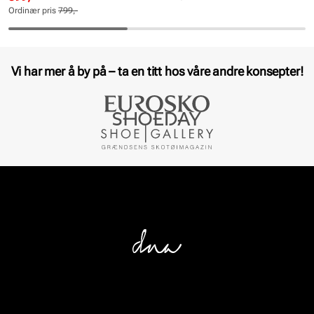
pris
pris
Ordinær pris
799,-
Pris
Pris
Vi har mer å by på – ta en titt hos våre andre konsepter!