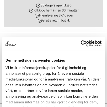
30 dagers åpent kjøp
Klikk og hent innen 30 minutter
Hjemlevering 3-7 dager
Gratis retur i butikk
BESKRIVELSE
Back to school! Sporty, lett og polstret shopper veske fra Unified.
Romslig veske i tekstil med tøffe detaljer i sølv. Perfekt hverdagsveske
til skole, jobb og shopping. Stort rom på innsiden med en
Denne nettsiden anvender cookies
glidelåslomme + en polstret lomme til pc/ipad. Smart og praktisk
Vi bruker informasjonskapsler for å gi innhold og
glidelåslomme i front. Vesken lukkes enkelt med en glidelåslukking
på toppen. Modellen har også en justerbar og avtagbar skulderrem i
annonser et personlig preg, for å levere sosiale
tekstil. Vesken er vegansk. Mål: L = 38 cm, H = 30 cm, B = 16 cm
mediefunksjoner og for å analysere trafikken vår. Vi deler
dessuten informasjon om hvordan du bruker nettstedet
Art. nr.
96757400
vårt, med partnerne våre innen sosiale medier,
Lev. art. nr
8054
annonsering og analysearbeid, som kan kombinere den
med annen informasjon du har gjort tilgjengelig for dem,