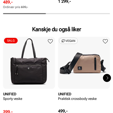
Pris
1 299,-
Rabattert
Ordinær
489,-
pris
pris
Ordinær pris
699,-
Pris
Pris
Kanskje du også liker
SALG
VEGAN
UNIFIED
UNIFIED
Sporty veske
Praktisk crossbody veske
Pris
499,-
Rabattert
Ordinær
399,-