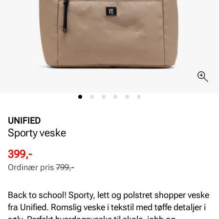
UNIFIED
Sporty veske
Rabattert
Ordinær
399,-
pris
pris
Ordinær pris
799,-
Pris
Pris
Back to school! Sporty, lett og polstret shopper veske
fra Unified. Romslig veske i tekstil med tøffe detaljer i