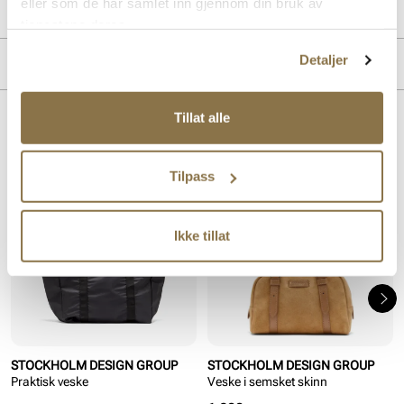
eller som de har samlet inn gjennom din bruk av
PRODUKTDETALJER
tjenestene deres.
Overdel:
Nylon
Detaljer
MERKE
Tillat alle
Lignende produkter
SALG
Tilpass
Ikke tillat
STOCKHOLM DESIGN GROUP
STOCKHOLM DESIGN GROUP
Praktisk veske
Veske i semsket skinn