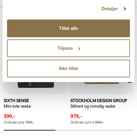
Vegansk
Detaljer
Lignende produkter
Tillat alle
SALG
SALG
VEGAN
Tilpass
Ikke tillat
SIXTH SENSE
STOCKHOLM DESIGN GROUP
Mini tote veske
Stilrent og romslig veske
Rabattert
Ordinær
Rabattert
Ordinær
399,-
979,-
pris
pris
pris
pris
Ordinær pris
799,-
Ordinær pris
1 399,-
Pris
Pris
Pris
Pris