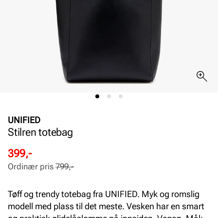
UNIFIED
Stilren totebag
Rabattert
Ordinær
399,-
pris
pris
Ordinær pris
799,-
Pris
Pris
Tøff og trendy totebag fra UNIFIED. Myk og romslig
modell med plass til det meste. Vesken har en smart