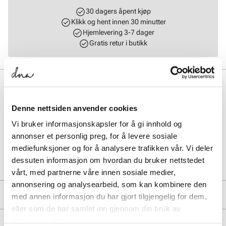
30 dagers åpent kjøp
Klikk og hent innen 30 minutter
Hjemlevering 3-7 dager
Gratis retur i butikk
BESKRIVELSE
Tøff og trendy totebag fra UNIFIED. Myk og romslig modell med
Denne nettsiden anvender cookies
plass til det meste. Vesken har en smart og praktisk glidelåslomme
Vi bruker informasjonskapsler for å gi innhold og
på innsiden. Vegan. Mål: L = 28 cm H = 36 cm B = 13 cm.
annonser et personlig preg, for å levere sosiale
mediefunksjoner og for å analysere trafikken vår. Vi deler
Art. nr.
96143407
dessuten informasjon om hvordan du bruker nettstedet
Lev. art. nr
8911
vårt, med partnerne våre innen sosiale medier,
annonsering og analysearbeid, som kan kombinere den
PRODUKTDETALJER
med annen informasjon du har gjort tilgjengelig for dem,
eller som de har samlet inn gjennom din bruk av
Overdel:
Syntetisk
tjenestene deres.
MERKE