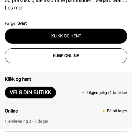
og praktisk glidelåslomme på innsiden. Vegan. Mål: L
= 28 cm H = 36 cm B = 13 cm.
Les mer
Farge
:
Svart
KLIKK OG HENT
KJØP ONLINE
Klikk og hent
VELG DIN BUTIKK
Tilgjengelig i 1 butikker
Online
Få på lager
Hjemlevering 3 - 7 dager