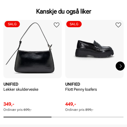
Kanskje du også liker
SALG
SALG
UNIFIED
UNIFIED
Lekker skulderveske
Flott Penny loafers
Rabattert
Ordinær
Rabattert
Ordinær
349,-
449,-
pris
pris
pris
pris
Ordinær pris
699,-
Ordinær pris
899,-
Pris
Pris
Pris
Pris