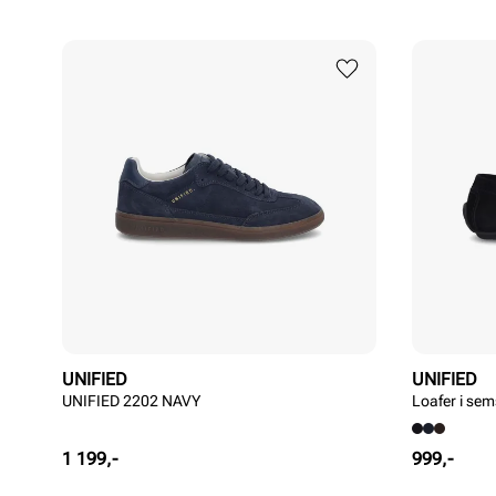
UNIFIED
UNIFIED
UNIFIED 2202 NAVY
Loafer i sem
Pris
Pris
1 199,-
999,-