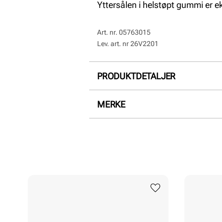
Yttersålen i helstøpt gummi er ek
Art. nr.
05763015
Lev. art. nr
26V2201
PRODUKTDETALJER
Overdel:
Semsket skinn
MERKE
For:
Textil
Såle:
Gummi