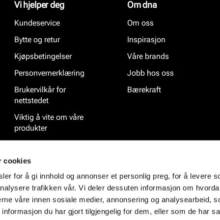
Vi hjelper deg
Om dna
Kundeservice
Om oss
Bytte og retur
Inspirasjon
Kjøpsbetingelser
Våre brands
Personvernerklæring
Jobb hos oss
Brukervilkår for
Bærekraft
nettstedet
Viktig å vite om våre
produkter
Ofte stilte spørsmål
r cookies
er for å gi innhold og annonser et personlig preg, for å levere s
nalysere trafikken vår. Vi deler dessuten informasjon om hvorda
nerne våre innen sosiale medier, annonsering og analysearbeid, 
formasjon du har gjort tilgjengelig for dem, eller som de har sa