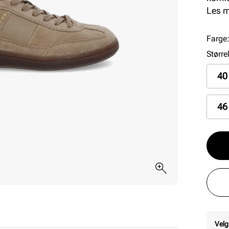
både 
Les 
komfo
fleks
Farge
Større
40
46
Velg