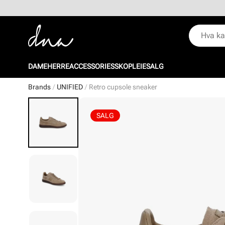
DAME
HERRE
ACCESSORIES
SKOPLEIE
SALG
Brands
UNIFIED
Retro cupsole sneaker
SALG