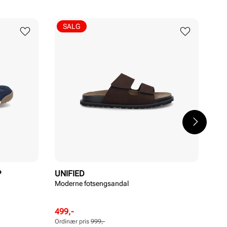
SALG
P
UNIFIED
UN
Moderne fotsengsandal
Spo
Rabattert
Ordinær
Rab
Ord
499,-
399
pris
pris
pri
pri
Ordinær pris
999,-
Ordi