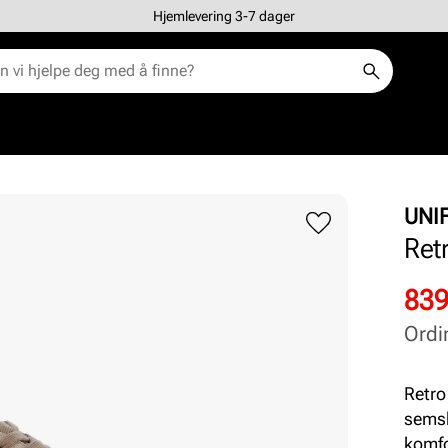
Hjemlevering 3-7 dager
UNI
Ret
Rab
Ord
839
pris
pris
Ordi
Pris
Pris
Retro
semsk
komfo