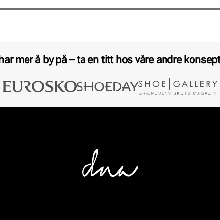
Pris
Pris
 har mer å by på – ta en titt hos våre andre konsept