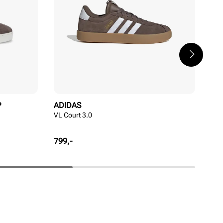
P
ADIDAS
ST
VL Court 3.0
Mod
Pris
Pri
799,-
999