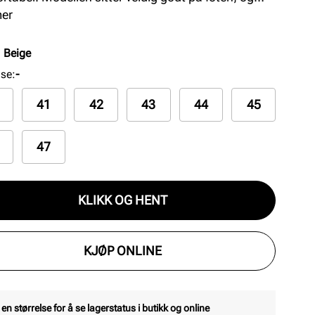
fôret og innersålen i myk tekstil forsterker
mer
rten. Yttersålen i helstøpt gummi er ekstra
ibel og myk.
:
Beige
lse
:
-
41
42
43
44
45
47
KLIKK OG HENT
KJØP ONLINE
 en størrelse for å se lagerstatus i butikk og online