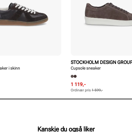
STOCKHOLM DESIGN GROU
ker i skinn
Cupsole sneaker
Rabattert
Ordinær
1 119,-
pris
pris
Ordinær pris
1 599,-
Pris
Pris
Kanskje du også liker