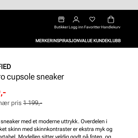
Butikker
Logg inn
Favoritter
Handlekurv
MERKER
INSPIRASJON
VALUE KUNDEKLUBB
FIED
ro cupsole sneaker
attert
inær
,-
nær pris
1 199,-
 sneaker med et moderne uttrykk. Overdelen i
et skinn med skinnkontraster er ekstra myk og
rtabel. Modellen sitter veldig godt på foten, og