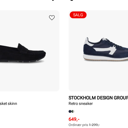
SALG
STOCKHOLM DESIGN GROU
sket skinn
Retro sneaker
Rabattert
Ordinær
649,-
pris
pris
Ordinær pris
1 299,-