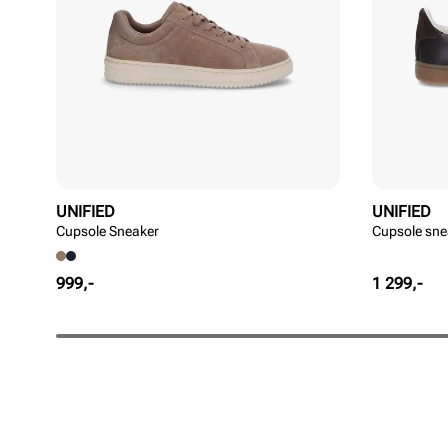
UNIFIED
UNIFIED
Cupsole Sneaker
Cupsole snea
Pris
Pris
999,-
1 299,-