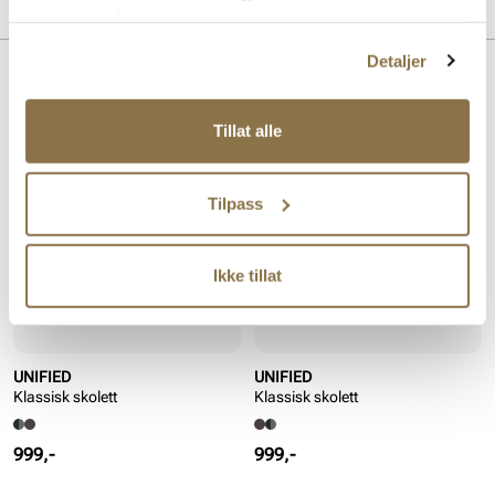
MERKE
tjenestene deres.
For:
Syntet, Textil
Såle:
Gummi
Detaljer
Lignende produkter
Tillat alle
Tilpass
Ikke tillat
UNIFIED
UNIFIED
Klassisk skolett
Klassisk skolett
Pris
Pris
999,-
999,-