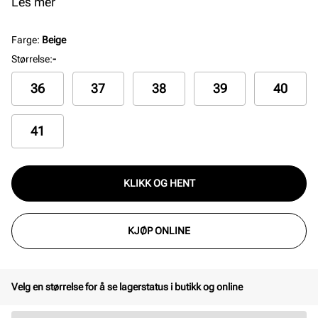
antrekk og passer seg derfor til flere anledninger.
Les mer
Modellen finnes i fargen sort og mørke brun.
Farge
:
Beige
Størrelse
:
-
36
37
38
39
40
41
KLIKK OG HENT
KJØP ONLINE
Velg en størrelse for å se lagerstatus i butikk og online