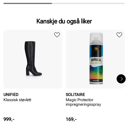
Kanskje du også liker
UNIFIED
SOLITAIRE
Klassisk støvlett
Magic Protector
impregneringsspray
Pris
Pris
999,-
169,-