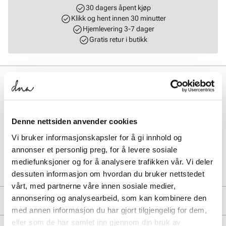
30 dagers åpent kjøp
Klikk og hent innen 30 minutter
Hjemlevering 3-7 dager
Gratis retur i butikk
BESKRIVELSE
Støvletter med slouchy skaft for et trendy utrykk. Stabil hæl som
måler 4 cm og skafthøyden måler 33 cm. Støvletten er enkel å
kombinere med ulike antrekk og passer seg derfor til flere
Denne nettsiden anvender cookies
anledninger. Modellen finnes i fargen sort og mørke brun.
Vi bruker informasjonskapsler for å gi innhold og
annonser et personlig preg, for å levere sosiale
Art. nr.
51753001
mediefunksjoner og for å analysere trafikken vår. Vi deler
Lev. art. nr
25V1250
dessuten informasjon om hvordan du bruker nettstedet
vårt, med partnerne våre innen sosiale medier,
annonsering og analysearbeid, som kan kombinere den
PRODUKTDETALJER
med annen informasjon du har gjort tilgjengelig for dem,
eller som de har samlet inn gjennom din bruk av
Overdel:
Textil