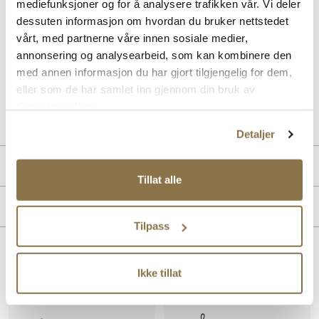
mediefunksjoner og for å analysere trafikken vår. Vi deler
dessuten informasjon om hvordan du bruker nettstedet
Sort boots fra Unified, designet med strikk på utsiden for en perfekt
vårt, med partnerne våre innen sosiale medier,
kombinasjon av komfort og stil. Den fleksible strikken gir en utrolig
god passform og lar deg bevege deg fritt hele dagen. Bootsen er
annonsering og analysearbeid, som kan kombinere den
allsidige og passer derfor til flere forskjellige anledninger.
med annen informasjon du har gjort tilgjengelig for dem,
eller som de har samlet inn gjennom din bruk av
Art. nr.
53157005
tjenestene deres.
Lev. art. nr
25H1230
Detaljer
PRODUKTDETALJER
Tillat alle
Overdel:
Syntetisk
MERKE
For:
Syntet
Tilpass
Innersåle:
Fleece
Såle:
Syntet/Gummi
Lignende produkter
Vegansk
Ikke tillat