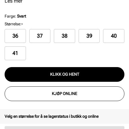
deg bevege deg fritt hele dagen. Bootsen er allsidige
Les mer
og passer derfor til flere forskjellige anledninger.
Farge
:
Svart
Størrelse
:
-
36
37
38
39
40
41
KLIKK OG HENT
KJØP ONLINE
Velg en størrelse for å se lagerstatus i butikk og online