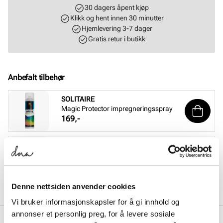
30 dagers åpent kjøp
Klikk og hent innen 30 minutter
Hjemlevering 3-7 dager
Gratis retur i butikk
Anbefalt tilbehør
SOLITAIRE
Magic Protector impregneringsspray
Pris
169,-
SOLITAIRE
Sneaker Magic cleaning sett
Pris
229,-
Denne nettsiden anvender cookies
Vi bruker informasjonskapsler for å gi innhold og
annonser et personlig preg, for å levere sosiale
BESKRIVELSE