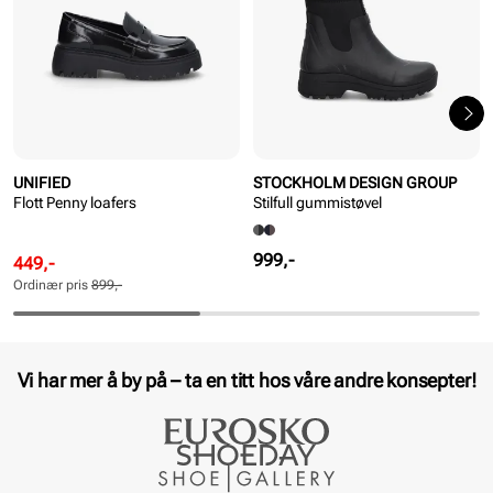
UNIFIED
STOCKHOLM DESIGN GROUP
Flott Penny loafers
Stilfull gummistøvel
Pris
999,-
Rabattert
Ordinær
449,-
pris
pris
Ordinær pris
899,-
Pris
Pris
Vi har mer å by på – ta en titt hos våre andre konsepter!