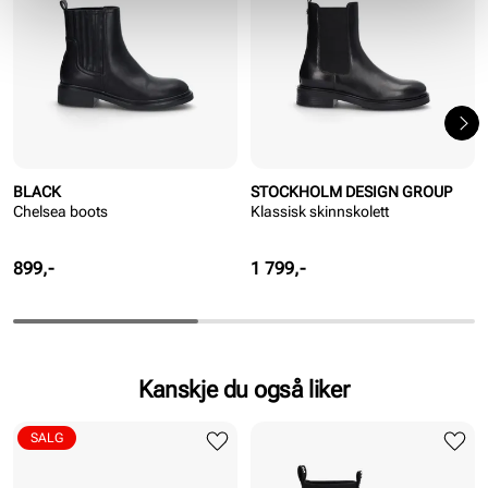
BLACK
STOCKHOLM DESIGN GROUP
Chelsea boots
Klassisk skinnskolett
Pris
Pris
899,-
1 799,-
Kanskje du også liker
SALG