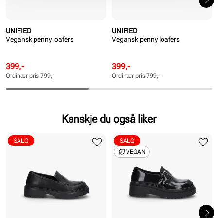
UNIFIED
UNIFIED
Vegansk penny loafers
Vegansk penny loafers
Rabattert
Ordinær
Rabattert
Ordinær
399,-
399,-
pris
pris
pris
pris
Ordinær pris
799,-
Ordinær pris
799,-
Pris
Pris
Pris
Pris
Kanskje du også liker
SALG
SALG
VEGAN