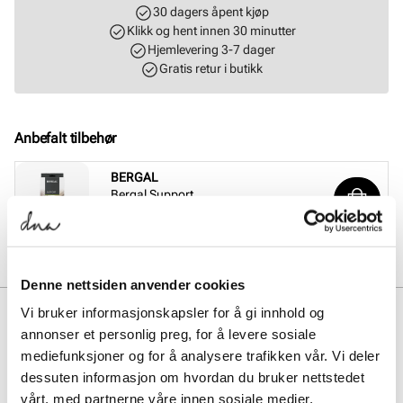
30 dagers åpent kjøp
Klikk og hent innen 30 minutter
Hjemlevering 3-7 dager
Gratis retur i butikk
Anbefalt tilbehør
BERGAL
Bergal Support
Pris
199,-
Denne nettsiden anvender cookies
BESKRIVELSE
Vi bruker informasjonskapsler for å gi innhold og
annonser et personlig preg, for å levere sosiale
Flotte snøresko fra Unified. Overmaterialet gir en glansfull effekt noe
mediefunksjoner og for å analysere trafikken vår. Vi deler
som gjør at modellen egner seg til like godt til hverdags som til
dessuten informasjon om hvordan du bruker nettstedet
festligheter.
vårt, med partnerne våre innen sosiale medier,