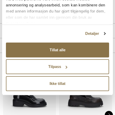
annonsering og analysearbeid, som kan kombinere den
Art. nr.
32157002
med annen informasjon du har gjort tilgjengelig for dem,
Lev. art. nr
25H1222
eller som de har samlet inn gjennom din bruk av
tjenestene deres.
PRODUKTDETALJER
Detaljer
Overdel:
Syntetisk
MERKE
For:
Syntet
Tillat alle
Såle:
Syntet/Gummi
Lignende produkter
Tilpass
SALG
SALG
VEGAN
VEGAN
Ikke tillat