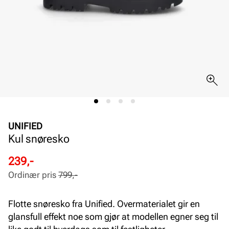
UNIFIED
Kul snøresko
Rabattert
Ordinær
239,-
pris
pris
Ordinær pris
799,-
Pris
Pris
Flotte snøresko fra Unified. Overmaterialet gir en
glansfull effekt noe som gjør at modellen egner seg til