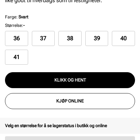
like godt til hverdags som til festligheter.
Farge
:
Svart
Størrelse
:
-
36
37
38
39
40
41
KLIKK OG HENT
KJØP ONLINE
Velg en størrelse for å se lagerstatus i butikk og online