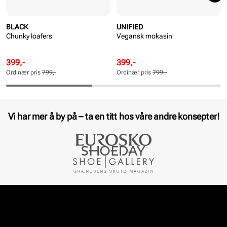
BLACK
UNIFIED
Chunky loafers
Vegansk mokasin
Rabattert
Ordinær
Rabattert
Ordinær
399,-
399,-
pris
pris
pris
pris
Ordinær pris
799,-
Ordinær pris
799,-
Pris
Pris
Pris
Pris
Vi har mer å by på – ta en titt hos våre andre konsepter!