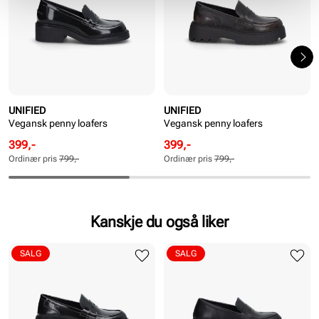
UNIFIED
UNIFIED
Vegansk penny loafers
Vegansk penny loafers
Rabattert
Ordinær
Rabattert
Ordinær
399,-
399,-
pris
pris
pris
pris
Ordinær pris
799,-
Ordinær pris
799,-
Pris
Pris
Pris
Pris
Kanskje du også liker
SALG
SALG