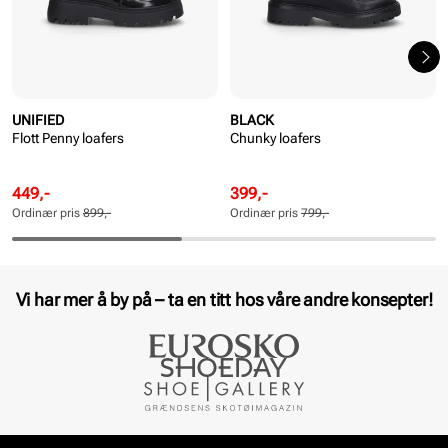
UNIFIED
BLACK
Flott Penny loafers
Chunky loafers
Rabattert
Ordinær
Rabattert
Ordinær
449,-
399,-
pris
pris
pris
pris
Ordinær pris
899,-
Ordinær pris
799,-
Pris
Pris
Pris
Pris
Vi har mer å by på – ta en titt hos våre andre konsepter!