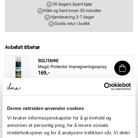
30 dagers åpent kjøp
Klikk og hent innen 30 minutter
Hjemlevering 3-7 dager
Gratis retur i butikk
Anbefalt tilbehør
SOLITAIRE
Magic Protector impregneringsspray
Pris
169,-
SOLITAIRE
Sneaker Magic cleaning sett
Pris
229,-
Denne nettsiden anvender cookies
Vi bruker informasjonskapsler for å gi innhold og
annonser et personlig preg, for å levere sosiale
mediefunksjoner og for å analysere trafikken vår. Vi deler
BESKRIVELSE