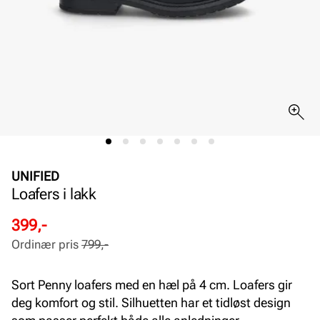
UNIFIED
Loafers i lakk
Rabattert
Ordinær
399,-
pris
pris
Ordinær pris
799,-
Pris
Pris
Sort Penny loafers med en hæl på 4 cm. Loafers gir
deg komfort og stil. Silhuetten har et tidløst design