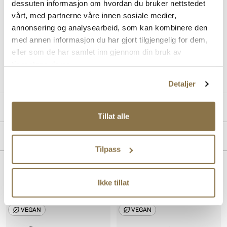
dessuten informasjon om hvordan du bruker nettstedet
vårt, med partnerne våre innen sosiale medier,
Sort Penny loafers med en hæl på 4 cm. Loafers gir deg komfort og
stil. Silhuetten har et tidløst design som passer perfekt både alle
annonsering og analysearbeid, som kan kombinere den
anledninger.
med annen informasjon du har gjort tilgjengelig for dem,
eller som de har samlet inn gjennom din bruk av
Art. nr.
33157003
tjenestene deres.
Lev. art. nr
25H1219
Detaljer
PRODUKTDETALJER
Tillat alle
Overdel:
Syntetisk
MERKE
For:
Syntet
Tilpass
Såle:
Syntet/Gummi
Lignende produkter
Ikke tillat
SALG
SALG
VEGAN
VEGAN