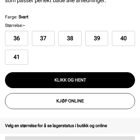
som passer perfekt både alle anledninger.
Farge
:
Svart
Størrelse
:
-
36
37
38
39
40
41
KLIKK OG HENT
KJØP ONLINE
Velg en størrelse for å se lagerstatus i butikk og online