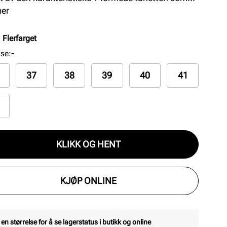
kstra beskyttelse og økt holdbarhet i tåpartiet.
mer
ersen har Unified-merkevaredetaljer som Unified
n på siden av skoen og hvite detaljer.
:
Flerfarget
lse
:
-
37
38
39
40
41
KLIKK OG HENT
KJØP ONLINE
 en størrelse for å se lagerstatus i butikk og online