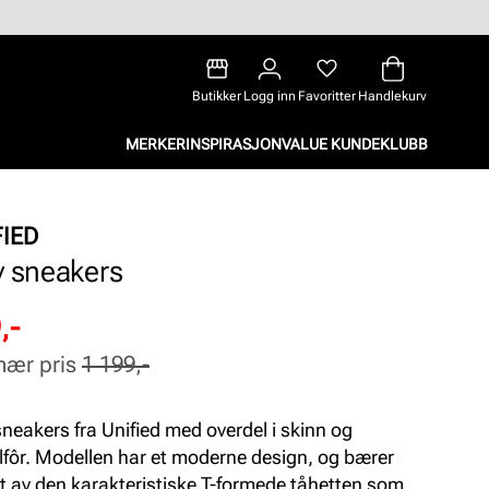
Butikker
Logg inn
Favoritter
Handlekurv
MERKER
INSPIRASJON
VALUE KUNDEKLUBB
FIED
v sneakers
attert
inær
,-
nær pris
1 199,-
sneakers fra Unified med overdel i skinn og
ilfôr. Modellen har et moderne design, og bærer
t av den karakteristiske T-formede tåhetten som