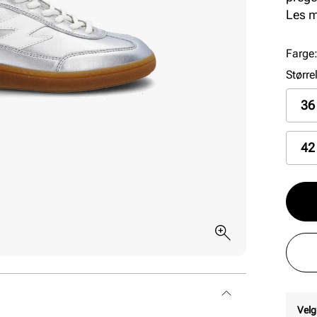
gir e
Les 
Sneak
logoe
Farge
Større
36
42
Velg