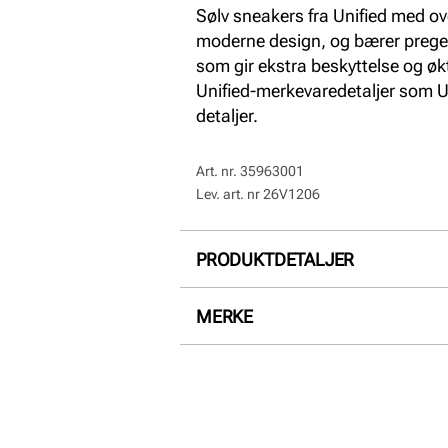
Sølv sneakers fra Unified med ove
moderne design, og bærer preget
som gir ekstra beskyttelse og øk
Unified-merkevaredetaljer som U
detaljer.
Art. nr.
35963001
Lev. art. nr
26V1206
PRODUKTDETALJER
Overdel:
Nappa skinn
MERKE
For:
Textil
Såle:
Gummi
Hælhøyde:
30 mm