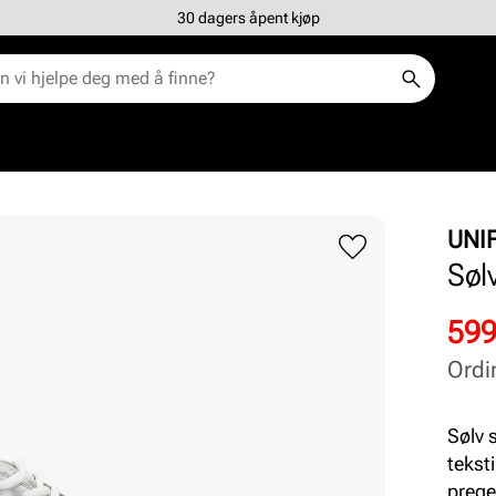
30 dagers åpent kjøp
UNI
Søl
Rab
Ord
599
pris
pris
Ordi
Pris
Pris
Sølv 
tekst
prege