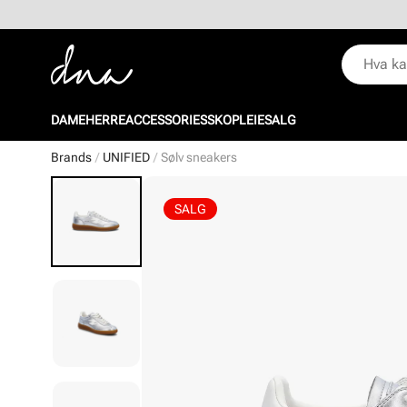
DAME
HERRE
ACCESSORIES
SKOPLEIE
SALG
Brands
UNIFIED
Sølv sneakers
SALG