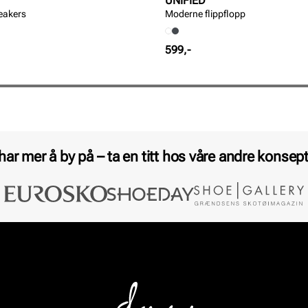
UNIFIED
eakers
Moderne flippflopp
Pris
599,-
 har mer å by på – ta en titt hos våre andre konsept