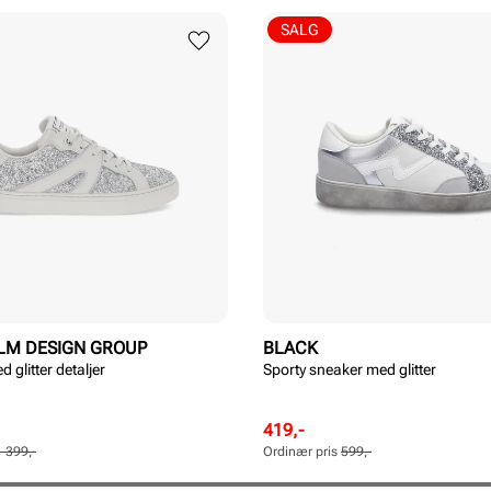
SALG
LM DESIGN GROUP
BLACK
 glitter detaljer
Sporty sneaker med glitter
Rabattert
Ordinær
419,-
pris
pris
1 399,-
Ordinær pris
599,-
Pris
Pris