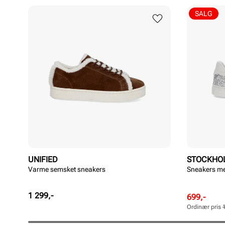
SALG
UNIFIED
STOCKHO
Varme semsket sneakers
Sneakers med
Pris
1 299,-
Rabattert
Ordinær
699,-
pris
pris
Ordinær pris
Pris
Pris