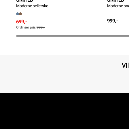
UNIFIED
UNIFIED
Moderne seilersko
Moderne sn
Pris
999,-
Rabattert
Ordinær
699,-
pris
pris
Ordinær pris
999,-
Pris
Pris
Vi