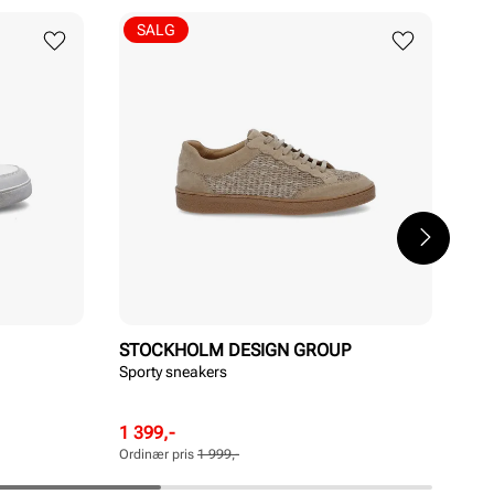
SALG
STOCKHOLM DESIGN GROUP
ST
Sporty sneakers
Spo
Pri
1 2
Rabattert
Ordinær
1 399,-
pris
pris
Ordinær pris
1 999,-
Pris
Pris