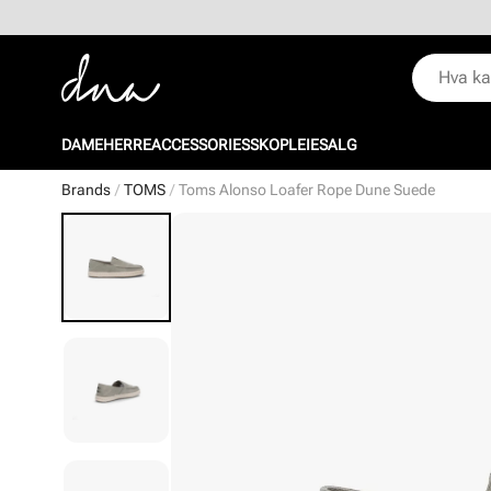
DAME
HERRE
ACCESSORIES
SKOPLEIE
SALG
Brands
TOMS
Toms Alonso Loafer Rope Dune Suede