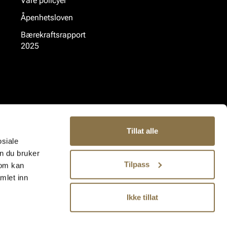
Våre policyer
Åpenhetsloven
Bærekraftsrapport
2025
Tillat alle
osiale
n du bruker
Tilpass
som kan
mlet inn
Ikke tillat
uppen AS