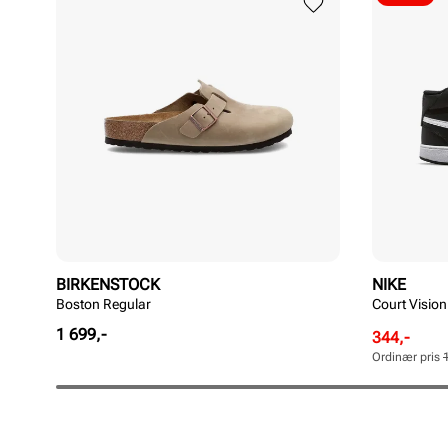
BIRKENSTOCK
NIKE
Boston Regular
Court Vision
Pris
1 699,-
Rabattert
Ordinær
344,-
pris
pris
Ordinær pris
Pris
Pris