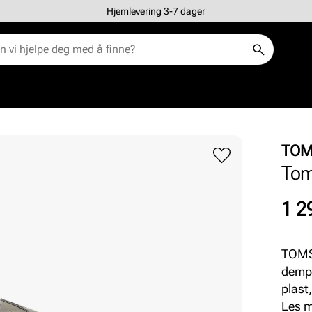
Hjemlevering 3-7 dager
TO
Tom
Pris
1 2
TOMS 
dempi
plast,
look.
Les 