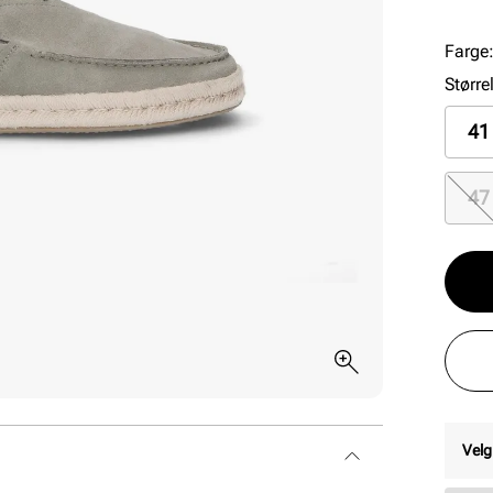
Farge
Større
41
47
Velg