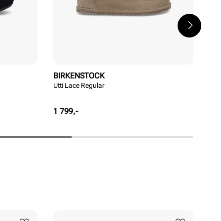
BIRKENSTOCK
BI
Utti Lace Regular
Nap
Pris
Pri
1 799,-
1 9