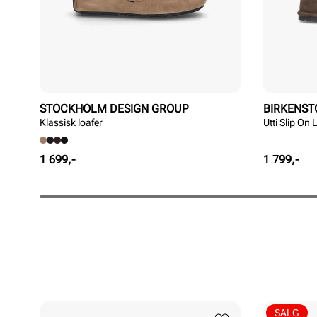
STOCKHOLM DESIGN GROUP
BIRKENST
Klassisk loafer
Utti Slip On
Pris
Pris
1 699,-
1 799,-
SALG