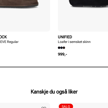
OCK
UNIFIED
 LEVE Regular
Loafer i semsket skinn
Pris
999,-
Kanskje du også liker
SALG