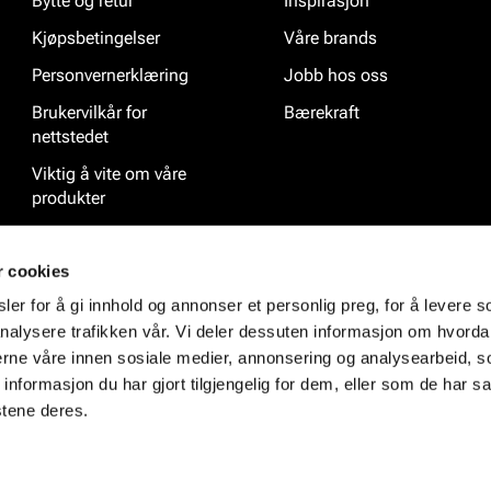
Bytte og retur
Inspirasjon
Kjøpsbetingelser
Våre brands
Personvernerklæring
Jobb hos oss
Brukervilkår for
Bærekraft
nettstedet
Viktig å vite om våre
produkter
Ofte stilte spørsmål
r cookies
er for å gi innhold og annonser et personlig preg, for å levere s
nalysere trafikken vår. Vi deler dessuten informasjon om hvorda
nerne våre innen sosiale medier, annonsering og analysearbeid, 
formasjon du har gjort tilgjengelig for dem, eller som de har sa
stene deres.
et på dette nettstedet er opphavsrettslig beskyttet og tilhører Eurosko Gr