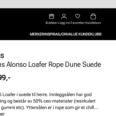
Butikker
Logg inn
Favoritter
Handlekurv
MERKER
INSPIRASJON
VALUE KUNDEKLUBB
MS
s Alonso Loafer Rope Dune Suede
99,-
Loafer i suede til herre. Innleggsålen har god
ng og består av 50% ceo-materialer (resirkulert
 gummi etc). Yttersålen er i rope som gir et chill
mer