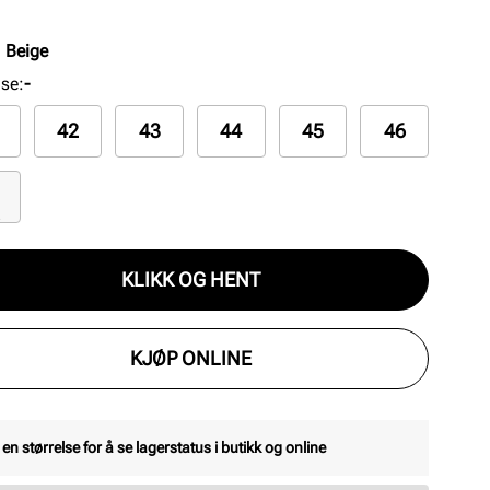
:
Beige
lse
:
-
42
43
44
45
46
KLIKK OG HENT
KJØP ONLINE
 en størrelse for å se lagerstatus i butikk og online