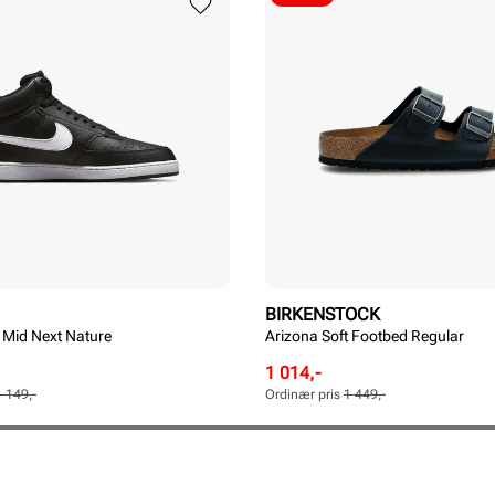
BIRKENSTOCK
 Mid Next Nature
Arizona Soft Footbed Regular
Rabattert
Ordinær
1 014,-
pris
pris
1 149,-
Ordinær pris
1 449,-
Pris
Pris