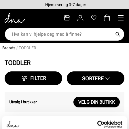
Hjemlevering 3-7 dager
Brands
TODDLER
TODDLER
FILTER
SORTERE
VELG DIN BUTIKK
Utvalg i butikker
Viser
0
av
0
resultater