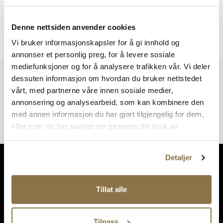
Denne nettsiden anvender cookies
Viser
0
av
0
resultater
Vi bruker informasjonskapsler for å gi innhold og
annonser et personlig preg, for å levere sosiale
mediefunksjoner og for å analysere trafikken vår. Vi deler
Vi har mer å by på – ta en titt hos våre andre konsepter!
dessuten informasjon om hvordan du bruker nettstedet
vårt, med partnerne våre innen sosiale medier,
annonsering og analysearbeid, som kan kombinere den
med annen informasjon du har gjort tilgjengelig for dem,
eller som de har samlet inn gjennom din bruk av
tjenestene deres.
Detaljer
Tillat alle
Tilpass