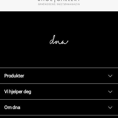
Produkter
Dame
Vi hjelper deg
Herre
Kundeservice
Om dna
Tilbehør
Bytte og retur