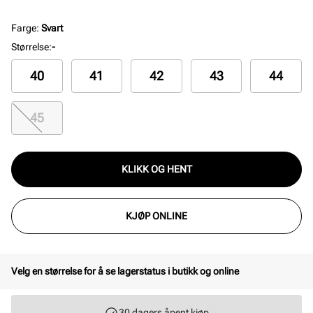
blå, antiskli-laget ned i skoene. Finnes i størrelse
Dame 35/36-41/42 herre 40/41- 44/45. Kan klippes.
Farge
:
Svart
Størrelse
:
-
40
41
42
43
44
45
KLIKK OG HENT
KJØP ONLINE
Velg en størrelse for å se lagerstatus i butikk og online
30 dagers åpent kjøp