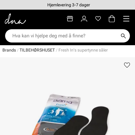
Hjemlevering 3-7 dager
Brands
TILBEHØRSHUSET
Fresh In's supertynne såler