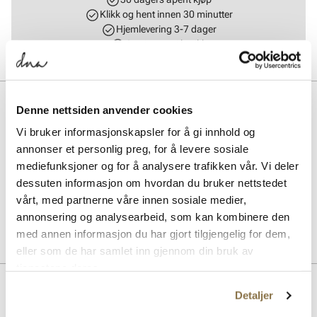
Klikk og hent innen 30 minutter
Hjemlevering 3-7 dager
Gratis retur i butikk
BESKRIVELSE
Denne nettsiden anvender cookies
Fresh In’s er en velværesåle for føttene dine. Den ultratynne sålen gir
Vi bruker informasjonskapsler for å gi innhold og
en frisk følelse hele dagen, og får plass selv i tettsittende sko. Leveres
annonser et personlig preg, for å levere sosiale
i pakker av 6 par, som muliggjør regelmessig bytte. Plasseres med
mediefunksjoner og for å analysere trafikken vår. Vi deler
det blå, antiskli-laget ned i skoene. Finnes i størrelse Dame 35/36-
dessuten informasjon om hvordan du bruker nettstedet
41/42 herre 40/41- 44/45. Kan klippes.
vårt, med partnerne våre innen sosiale medier,
annonsering og analysearbeid, som kan kombinere den
Art. nr.
97298023
med annen informasjon du har gjort tilgjengelig for dem,
Lev. art. nr
4033
eller som de har samlet inn gjennom din bruk av
tjenestene deres.
Detaljer
Lignende produkter