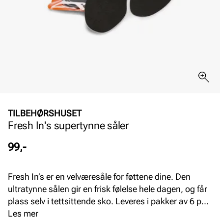
TILBEHØRSHUSET
Fresh In's supertynne såler
Pris
99,-
Fresh In’s er en velværesåle for føttene dine. Den
ultratynne sålen gir en frisk følelse hele dagen, og får
plass selv i tettsittende sko. Leveres i pakker av 6 par,
som muliggjør regelmessig bytte. Plasseres med det
Les mer