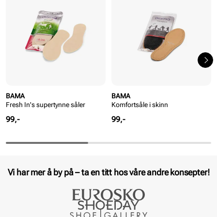
BAMA
BAMA
Fresh In's supertynne såler
Komfortsåle i skinn
Pris
Pris
99,-
99,-
Vi har mer å by på – ta en titt hos våre andre konsepter!