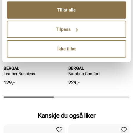
Tillat alle
Tilpass
Ikke tillat
BERGAL
BERGAL
Leather Busniess
Bamboo Comfort
Pris
Pris
129,-
229,-
Kanskje du også liker