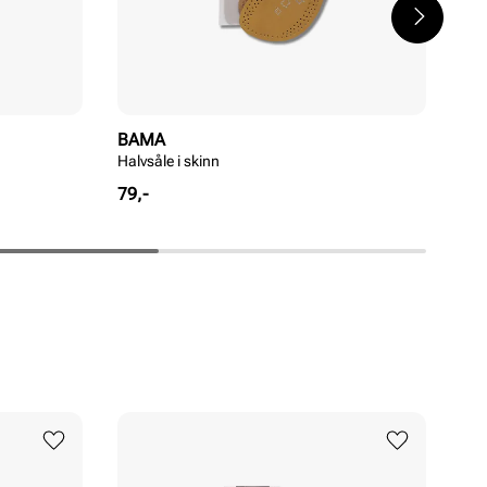
BAMA
BA
Halvsåle i skinn
Fre
Pris
Pri
79,-
99,