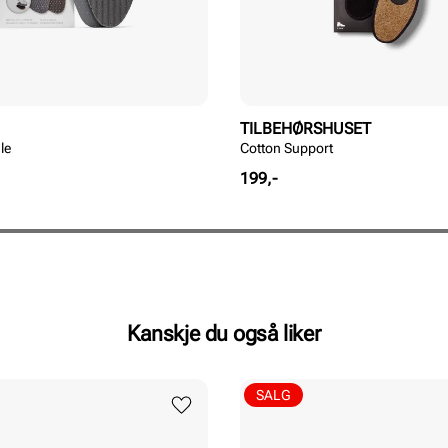
TILBEHØRSHUSET
le
Cotton Support
Pris
199,-
Kanskje du også liker
SALG