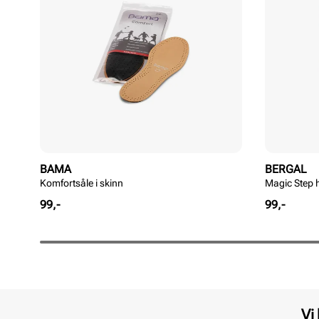
BAMA
BERGAL
Komfortsåle i skinn
Magic Step 
Pris
Pris
99,-
99,-
Vi