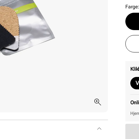
Farge
Klik
V
Onl
Hjem