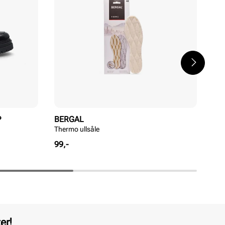
P
BERGAL
TI
Thermo ullsåle
Fre
Pris
Pri
99,-
99,
er!