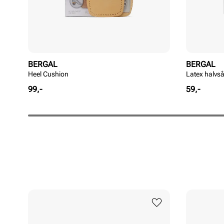
BERGAL
BERGAL
Heel Cushion
Latex halvså
Pris
Pris
99,-
59,-