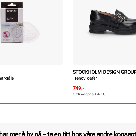
STOCKHOLM DESIGN GROU
halvsåle
Trendy loafer
Rabattert
Ordinær
749,-
pris
pris
Ordinær pris
1 499,-
Pris
Pris
 har mer å by på – ta en titt hos våre andre konsept