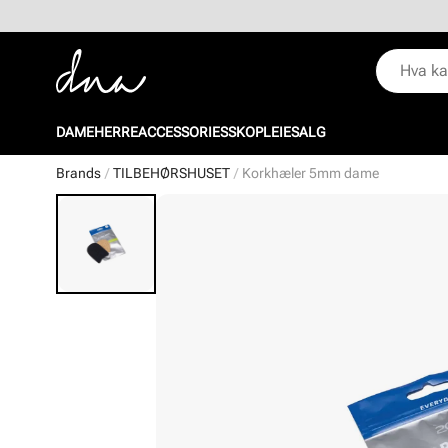
DAME
HERRE
ACCESSORIES
SKOPLEIE
SALG
Brands
TILBEHØRSHUSET
Korkhæler 5mm dame