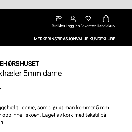
Butikker
Logg inn
Favoritter
Handlekurv
MERKER
INSPIRASJON
VALUE KUNDEKLUBB
BEHØRSHUSET
khæler 5mm dame
-
ggshæl til dame, som gjør at man kommer 5 mm
r opp inne i skoen. Laget av kork med tekstil på
n.