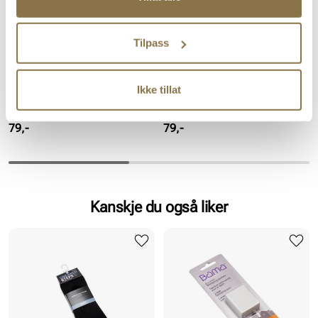
Tilpass
Ikke tillat
TILBEHØRSHUSET
TILBEHØRSHUSET
Lave sokker Herre str 43-45
Lave sokker Herre - str 43-45
Pris
Pris
79,-
79,-
Kanskje du også liker