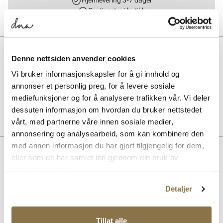
Hjemlevering 3-7 dager
Gratis retur i butikk
BESKRIVELSE
Denne nettsiden anvender cookies
Sneaker Steps er et must i sneakers. Den finnes i dame og herre i
Vi bruker informasjonskapsler for å gi innhold og
sort og hvit. 60% bomull 40% polyamide Ingen sømmer
annonser et personlig preg, for å levere sosiale
mediefunksjoner og for å analysere trafikken vår. Vi deler
Art. nr.
97298138
dessuten informasjon om hvordan du bruker nettstedet
Lev. art. nr
7726
vårt, med partnerne våre innen sosiale medier,
annonsering og analysearbeid, som kan kombinere den
med annen informasjon du har gjort tilgjengelig for dem,
eller som de har samlet inn gjennom din bruk av
Lignende produkter
tjenestene deres.
Detaljer
Tillat alle