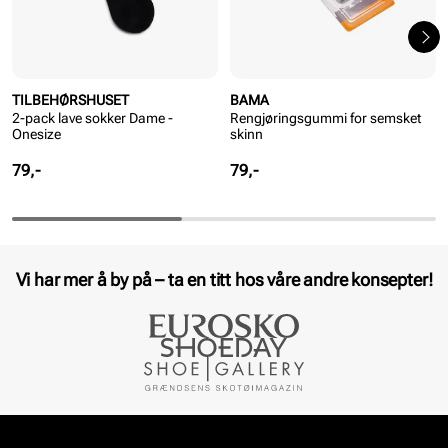
TILBEHØRSHUSET
BAMA
2-pack lave sokker Dame -
Rengjøringsgummi for semsket
Onesize
skinn
Pris
Pris
79,-
79,-
Vi har mer å by på – ta en titt hos våre andre konsepter!