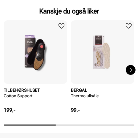
Kanskje du også liker
TILBEHØRSHUSET
BERGAL
Cotton Support
Thermo ullsåle
Pris
Pris
199,-
99,-