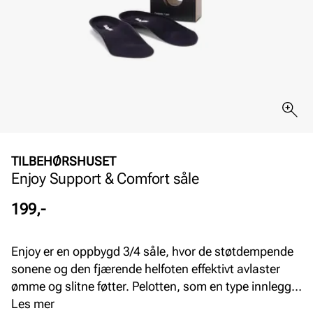
TILBEHØRSHUSET
Enjoy Support & Comfort såle
Pris
199,-
Enjoy er en oppbygd 3/4 såle, hvor de støtdempende
sonene og den fjærende helfoten effektivt avlaster
ømme og slitne føtter. Pelotten, som en type innlegg
som brukes for å gi ekstra støtte, avlastning og
Les mer