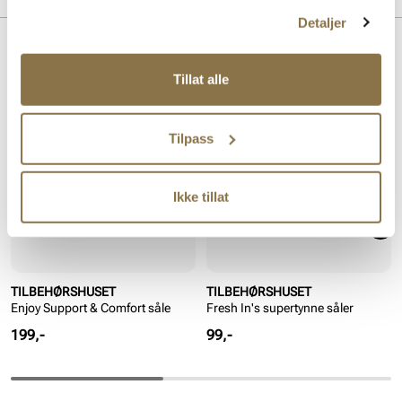
Detaljer
Lignende produkter
Tillat alle
Tilpass
Ikke tillat
TILBEHØRSHUSET
TILBEHØRSHUSET
Enjoy Support & Comfort såle
Fresh In's supertynne såler
Pris
Pris
199,-
99,-