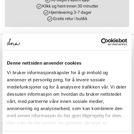
Klikk og hent innen 30 minutter
Hjemlevering 3-7 dager
Gratis retur i butikk
BESKRIVELSE
Enjoy er en oppbygd 3/4 såle, hvor de støtdempende sonene og den
fjærende helfoten effektivt avlaster ømme og slitne føtter. Pelotten,
Denne nettsiden anvender cookies
som en type innlegg som brukes for å gi ekstra støtte, avlastning og
korrigering for foten, treffer der den skal, og får tærne til å løfte seg.
Vi bruker informasjonskapsler for å gi innhold og
Dette gir igjen bedre blodsirkulasjon i føttene. Sålens overside er
annonser et personlig preg, for å levere sosiale
laget i vevd bambus, og er fantastisk myk, har en naturlig
mediefunksjoner og for å analysere trafikken vår. Vi deler
antibakteriell effekt, og bedre fuktabsorbering enn konvensjonelle
dessuten informasjon om hvordan du bruker nettstedet
materialer. Bambus har varmevekslingsegenskaper som gjør at den
kan brukes året rundt. Undersiden består av støpt polyuretan, med
vårt, med partnerne våre innen sosiale medier,
gelenk-innleggstøtte i fleksibel nylon.
annonsering og analysearbeid, som kan kombinere den
med annen informasjon du har gjort tilgjengelig for dem,
Art. nr.
97398012
eller som de har samlet inn gjennom din bruk av
Lev. art. nr
4510
tjenestene deres.