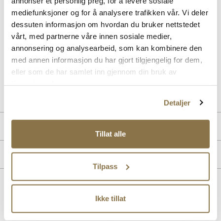
annonser et personlig preg, for å levere sosiale
BESKRIVELSE
mediefunksjoner og for å analysere trafikken vår. Vi deler
dessuten informasjon om hvordan du bruker nettstedet
Trendy slingback-pumps med skinnfôr i lekker brunfarge fra
vårt, med partnerne våre innen sosiale medier,
Stockholm Design Group. Avspisset tåparti med moderne utskjæring
på en elegant og komfortabel hæl som måler 6 cm. Modellen har en
annonsering og analysearbeid, som kan kombinere den
god passform og innersåle med gele for økt komfort.
med annen informasjon du har gjort tilgjengelig for dem,
eller som de har samlet inn gjennom din bruk av
Art. nr.
36257004
tjenestene deres.
Lev. art. nr
25H1609
Detaljer
PRODUKTDETALJER
Tillat alle
Overdel:
Textil
MERKE
For:
Skinn
Tilpass
Lignende produkter
Ikke tillat