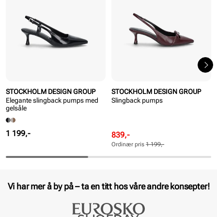
STOCKHOLM DESIGN GROUP
STOCKHOLM DESIGN GROUP
Elegante slingback pumps med
Slingback pumps
gelsåle
Pris
1 199,-
Rabattert
Ordinær
839,-
pris
pris
Ordinær pris
1 199,-
Pris
Pris
Vi har mer å by på – ta en titt hos våre andre konsepter!