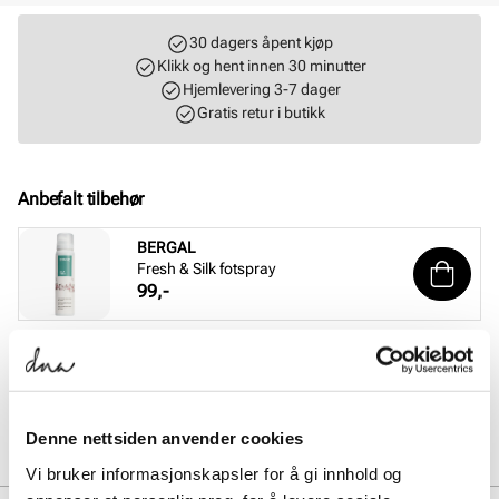
30 dagers åpent kjøp
Klikk og hent innen 30 minutter
Hjemlevering 3-7 dager
Gratis retur i butikk
Anbefalt tilbehør
BERGAL
Fresh & Silk fotspray
Pris
99,-
BERGAL
Magic Step halvsåle
Pris
99,-
Denne nettsiden anvender cookies
Vi bruker informasjonskapsler for å gi innhold og