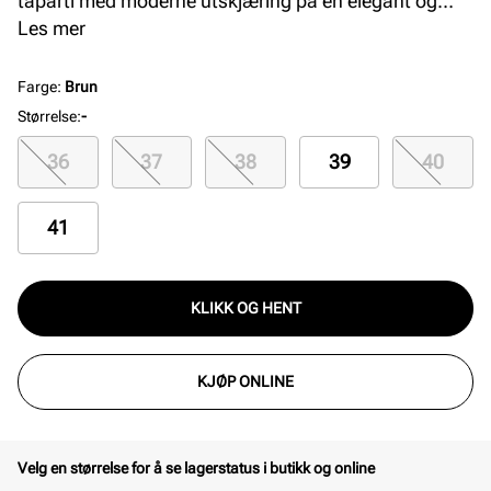
tåparti med moderne utskjæring på en elegant og
komfortabel hæl som måler 6 cm. Modellen har en
Les mer
god passform og innersåle med gele for økt komfort.
Farge
:
Brun
Størrelse
:
-
36
37
38
39
40
41
KLIKK OG HENT
KJØP ONLINE
Velg en størrelse for å se lagerstatus i butikk og online