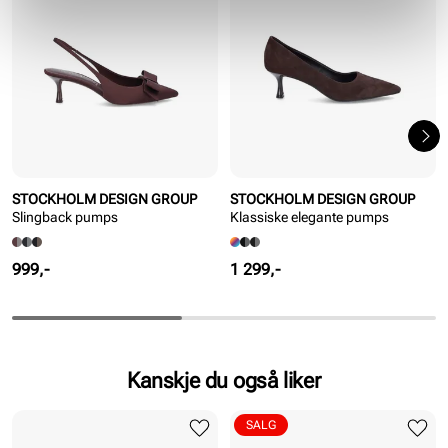
STOCKHOLM DESIGN GROUP
STOCKHOLM DESIGN GROUP
Slingback pumps
Klassiske elegante pumps
Pris
Pris
999,-
1 299,-
Kanskje du også liker
SALG