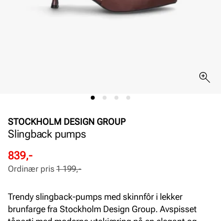
STOCKHOLM DESIGN GROUP
Slingback pumps
Rabattert
Ordinær
839,-
pris
pris
Ordinær pris
1 199,-
Pris
Pris
Trendy slingback-pumps med skinnfôr i lekker
brunfarge fra Stockholm Design Group. Avspisset