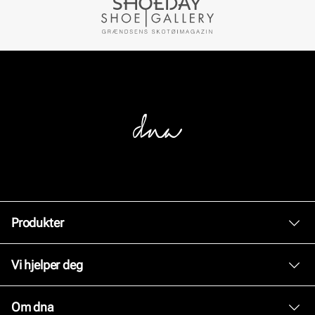
Produkter
Dame
Vi hjelper deg
Herre
Kundeservice
Om dna
Tilbehør