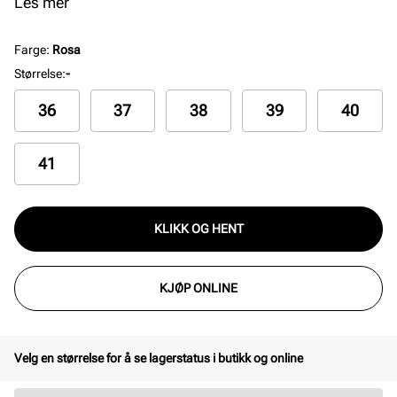
hæl på 5 cm. Pumpsen har en myk innersåle med gelè
Les mer
som gir økt komfort. Lekker og spiss silhuett på
tåpartiet.
Farge
:
Rosa
Størrelse
:
-
36
37
38
39
40
41
KLIKK OG HENT
KJØP ONLINE
Velg en størrelse for å se lagerstatus i butikk og online