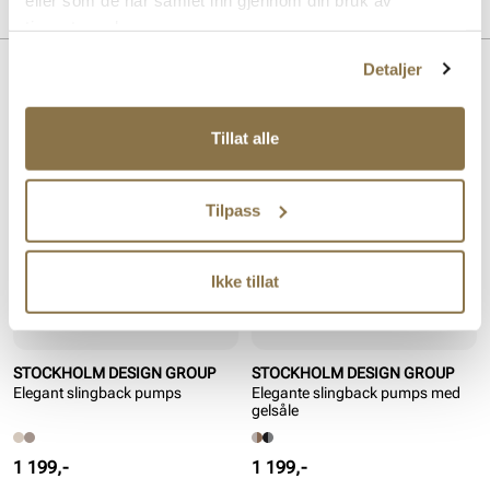
MERKE
For:
Skinn
tjenestene deres.
Detaljer
Lignende produkter
Tillat alle
Tilpass
Ikke tillat
STOCKHOLM DESIGN GROUP
STOCKHOLM DESIGN GROUP
Elegant slingback pumps
Elegante slingback pumps med
gelsåle
Pris
Pris
1 199,-
1 199,-