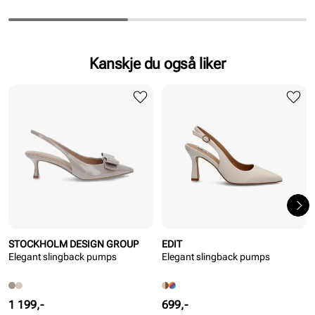
Kanskje du også liker
STOCKHOLM DESIGN GROUP
EDIT
Elegant slingback pumps
Elegant slingback pumps
Pris
Pris
1 199,-
699,-