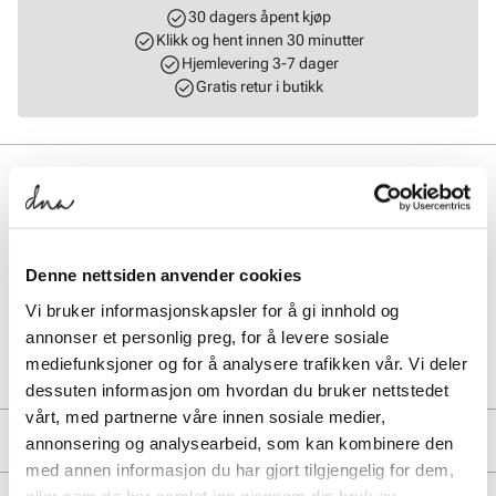
30 dagers åpent kjøp
Klikk og hent innen 30 minutter
Hjemlevering 3-7 dager
Gratis retur i butikk
BESKRIVELSE
Elegant slingback-pumps i lakk med mykt skinnfòr fra Stockholm
Design Group. Mary Jane-stropp med gullspenne over vristen, og en
elegant og komfortabel hæl på 5 cm. Pumpsen har en myk innersåle
Denne nettsiden anvender cookies
med gelè som gir økt komfort. Lekker og spiss silhuett på tåpartiet.
Vi bruker informasjonskapsler for å gi innhold og
annonser et personlig preg, for å levere sosiale
Art. nr.
36363001
mediefunksjoner og for å analysere trafikken vår. Vi deler
Lev. art. nr
26V1191
dessuten informasjon om hvordan du bruker nettstedet
vårt, med partnerne våre innen sosiale medier,
PRODUKTDETALJER
annonsering og analysearbeid, som kan kombinere den
med annen informasjon du har gjort tilgjengelig for dem,
Overdel:
Syntetisk
eller som de har samlet inn gjennom din bruk av