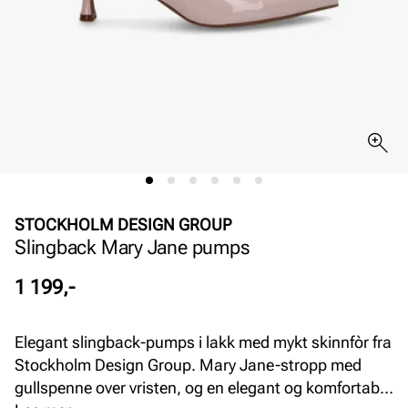
STOCKHOLM DESIGN GROUP
Slingback Mary Jane pumps
Pris
1 199,-
Elegant slingback-pumps i lakk med mykt skinnfòr fra
Stockholm Design Group. Mary Jane-stropp med
gullspenne over vristen, og en elegant og komfortabel