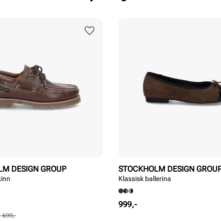
LM DESIGN GROUP
STOCKHOLM DESIGN GROU
kinn
Klassisk ballerina
Pris
999,-
1 699,-