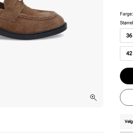
dage
Farge
Større
36
42
Velg