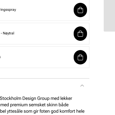
ringsspray
- Nøytral
k
a Stockholm Design Group med lekker
er med premium semsket skinn både
el yttesåle som gir foten god komfort hele