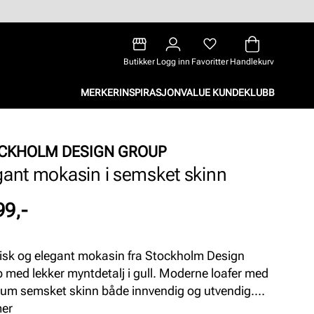
Butikker
Logg inn
Favoritter
Handlekurv
MERKER
INSPIRASJON
VALUE KUNDEKLUBB
CKHOLM DESIGN GROUP
gant mokasin i semsket skinn
99,-
isk og elegant mokasin fra Stockholm Design
 med lekker myntdetalj i gull. Moderne loafer med
um semsket skinn både innvendig og utvendig.
rtabel yttesåle som gir foten god komfort hele
mer