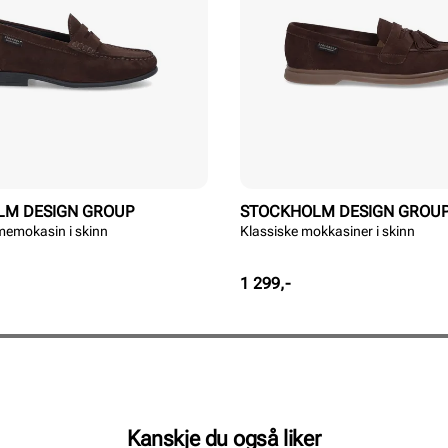
LM DESIGN GROUP
STOCKHOLM DESIGN GROU
memokasin i skinn
Klassiske mokkasiner i skinn
Pris
1 299,-
Kanskje du også liker