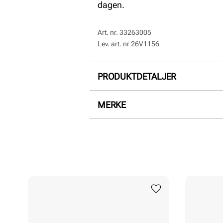
dagen.
Art. nr.
33263005
Lev. art. nr
26V1156
PRODUKTDETALJER
Overdel:
Semsket skinn
MERKE
For:
Skinn
Hælhøyde:
30 mm