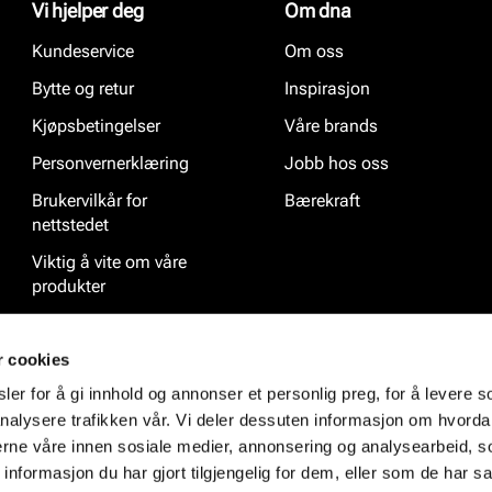
Vi hjelper deg
Om dna
Kundeservice
Om oss
Bytte og retur
Inspirasjon
Kjøpsbetingelser
Våre brands
Personvernerklæring
Jobb hos oss
Brukervilkår for
Bærekraft
nettstedet
Viktig å vite om våre
produkter
Ofte stilte spørsmål
r cookies
er for å gi innhold og annonser et personlig preg, for å levere s
nalysere trafikken vår. Vi deler dessuten informasjon om hvorda
nerne våre innen sosiale medier, annonsering og analysearbeid, 
formasjon du har gjort tilgjengelig for dem, eller som de har sa