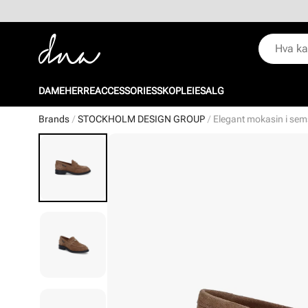
DAME
HERRE
ACCESSORIES
SKOPLEIE
SALG
Brands
STOCKHOLM DESIGN GROUP
Elegant mokasin i sem