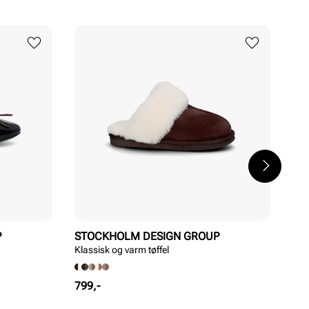
P
STOCKHOLM DESIGN GROUP
ST
Klassisk og varm tøffel
Kla
Pris
799,-
Rab
Ord
649
pri
pri
Ordi