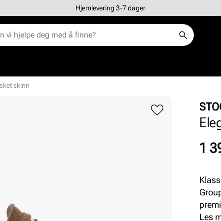
Hjemlevering 3-7 dager
sket skinn
STO
Ele
Pris
1 3
Klass
Group
premi
Komfo
Les 