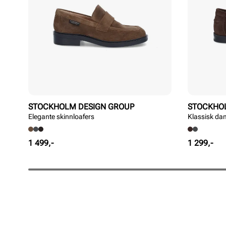
STOCKHOLM DESIGN GROUP
STOCKHO
Elegante skinnloafers
Klassisk da
Pris
Pris
1 499,-
1 299,-