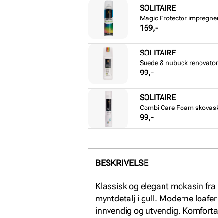
SOLITAIRE
Magic Protector impregne
Pris
169,-
SOLITAIRE
Suede & nubuck renovator 
Pris
99,-
SOLITAIRE
Combi Care Foam skovas
Pris
99,-
BESKRIVELSE
Klassisk og elegant mokasin fr
myntdetalj i gull. Moderne loaf
innvendig og utvendig. Komfortab