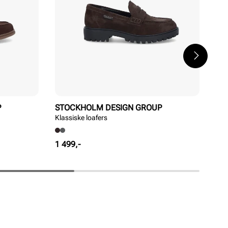
P
STOCKHOLM DESIGN GROUP
ST
Klassiske loafers
Ele
Pris
Pri
1 499,-
1 4