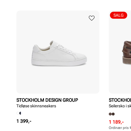
SALG
STOCKHOLM DESIGN GROUP
STOCKHO
Tidløse skinnsneakers
Seilersko i s
Pris
1 399,-
Rabattert
Ordinær
1 189,-
pris
pris
Ordinær pris