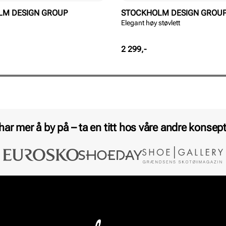
LM DESIGN GROUP
STOCKHOLM DESIGN GROU
Elegant høy støvlett
Pris
2 299,-
 har mer å by på – ta en titt hos våre andre konsept