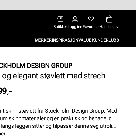
Butikker
Logg inn
Favoritter
Handlekurv
MERKER
INSPIRASJON
VALUE KUNDEKLUBB
CKHOLM DESIGN GROUP
 og elegant støvlett med strech
99,-
nt skinnstøvlett fra Stockholm Design Group. Med
um skinnmaterialer og en praktisk og behagelig
k langs leggen sitter og tilpasser denne seg utrolig
 I tillegg har den en anonym glidelås på innsiden for
mer