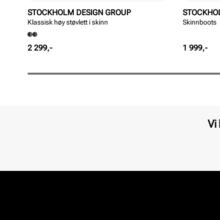
STOCKHOLM DESIGN GROUP
STOCKHO
Klassisk høy støvlett i skinn
Skinnboots
Pris
Pris
2 299,-
1 999,-
Vi