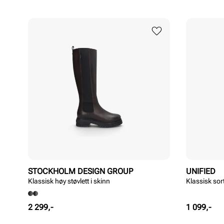
STOCKHOLM DESIGN GROUP
UNIFIED
Klassisk høy støvlett i skinn
Klassisk sort
Pris
Pris
2 299,-
1 099,-