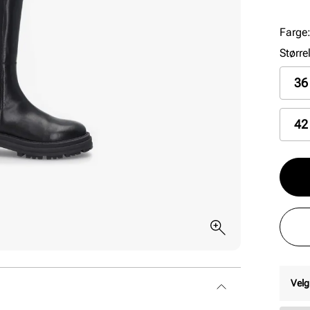
enkle
støvl
Farge
og ne
Større
36
42
Velg