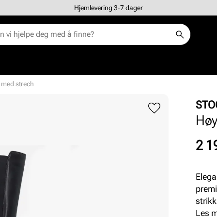
Hjemlevering 3-7 dager
t med strech
STO
Høy
Pris
2 1
Elega
premi
strik
pent.
Les 