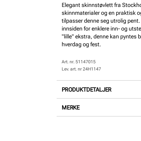
Elegant skinnstøvlett fra Stoc
skinnmaterialer og en praktisk og
tilpasser denne seg utrolig pent.
innsiden for enklere inn- og utst
"lille" ekstra, denne kan pyntes 
hverdag og fest.
Art. nr.
51147015
Lev. art. nr
24H1147
PRODUKTDETALJER
Overdel:
Skinn
MERKE
For:
Textil