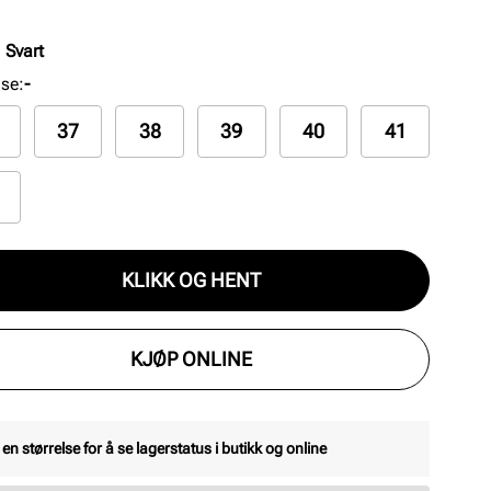
re inn- og utsteg. Trendy såleprofil som gir
etten det "lille" ekstra, denne kan pyntes både opp
:
Svart
d og passer like godt til både hverdag og fest.
lse
:
-
37
38
39
40
41
KLIKK OG HENT
KJØP ONLINE
 en størrelse for å se lagerstatus i butikk og online