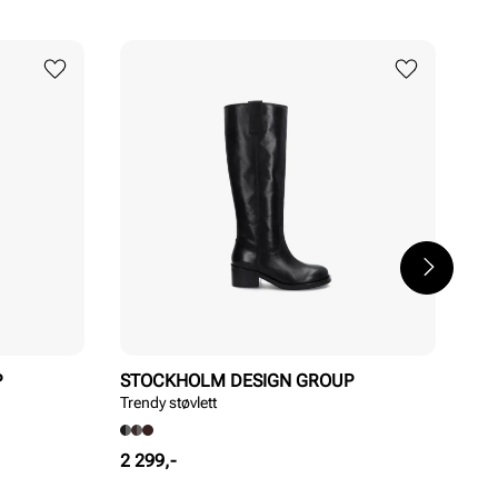
P
STOCKHOLM DESIGN GROUP
ST
Trendy støvlett
Tren
Pris
Pri
2 299,-
2 2