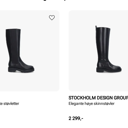
STOCKHOLM DESIGN GROU
e støvletter
Elegante høye skinnstøvler
Pris
2 299,-