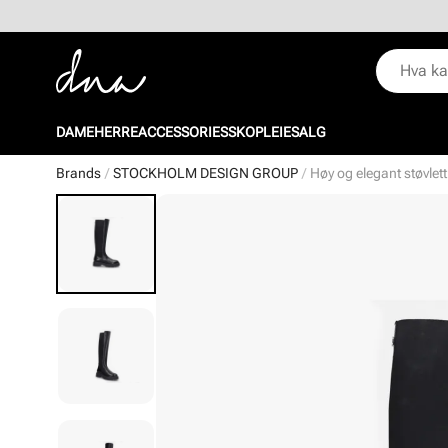
DAME
HERRE
ACCESSORIES
SKOPLEIE
SALG
Brands
STOCKHOLM DESIGN GROUP
Høy og elegant støvlet