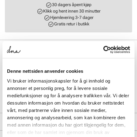
30 dagers åpent kjøp
Klikk og hent innen 30 minutter
Hjemlevering 3-7 dager
Gratis retur i butikk
BESKRIVELSE
Klassisk og tidløs støvlett fra Stockholm Design Group i premium
skinnmaterialer. På en elegant såle med en nett hæl kan denne
Denne nettsiden anvender cookies
pyntes opp og ned til både hverdag og fest. En tidløs klassiker med
praktisk glidelås på innsiden.
Vi bruker informasjonskapsler for å gi innhold og
annonser et personlig preg, for å levere sosiale
Art. nr.
51157001
mediefunksjoner og for å analysere trafikken vår. Vi deler
Lev. art. nr
25H1125
dessuten informasjon om hvordan du bruker nettstedet
vårt, med partnerne våre innen sosiale medier,
annonsering og analysearbeid, som kan kombinere den
PRODUKTDETALJER
med annen informasjon du har gjort tilgjengelig for dem,
eller som de har samlet inn gjennom din bruk av
Overdel:
Skinn