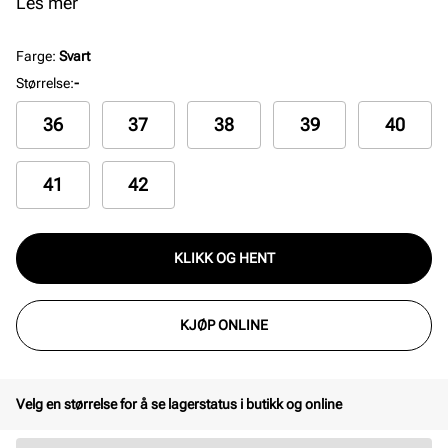
både hverdag og fest. En tidløs klassiker med
Les mer
praktisk glidelås på innsiden.
Farge
:
Svart
Størrelse
:
-
36
37
38
39
40
41
42
KLIKK OG HENT
KJØP ONLINE
Velg en størrelse for å se lagerstatus i butikk og online