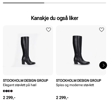
Kanskje du også liker
STOCKHOLM DESIGN GROUP
STOCKHOLM DESIGN GROUP
Elegant støvlett på hæl
Spiss og moderne støvlett
Pris
Pris
2 299,-
2 299,-