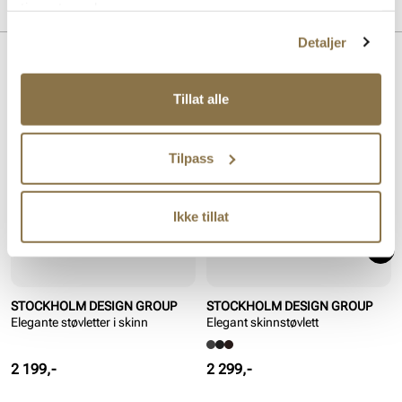
MERKE
tjenestene deres.
For:
Textil
Innersåle:
Textil
Detaljer
Såle:
Syntet/Gummi
Lignende produkter
Tillat alle
Tilpass
Ikke tillat
STOCKHOLM DESIGN GROUP
STOCKHOLM DESIGN GROUP
Elegante støvletter i skinn
Elegant skinnstøvlett
Pris
Pris
2 199,-
2 299,-