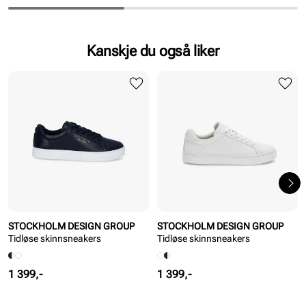
Pris
Pris
Kanskje du også liker
STOCKHOLM DESIGN GROUP
STOCKHOLM DESIGN GROUP
Tidløse skinnsneakers
Tidløse skinnsneakers
Pris
Pris
1 399,-
1 399,-