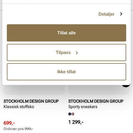
MERKE
tjenestene deres.
For:
Textil
Innersåle:
Skinn
Detaljer
Såle:
Gummi
Lignende produkter
Tillat alle
SALG
Tilpass
Ikke tillat
STOCKHOLM DESIGN GROUP
STOCKHOLM DESIGN GROUP
Klassisk stoffsko
Sporty sneakers
Pris
1 299,-
Rabattert
Ordinær
699,-
pris
pris
Ordinær pris
999,-