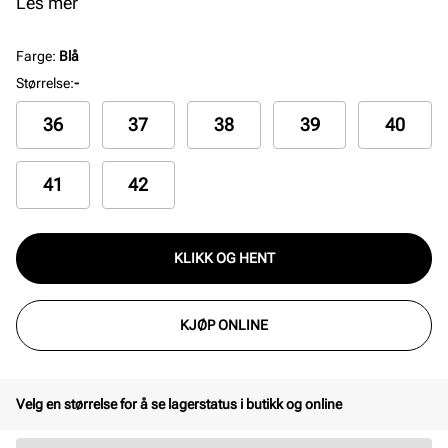
har også en myk og behagelig innersåle i skinn.
Les mer
Farge
:
Blå
Størrelse
:
-
36
37
38
39
40
41
42
KLIKK OG HENT
KJØP ONLINE
Velg en størrelse for å se lagerstatus i butikk og online