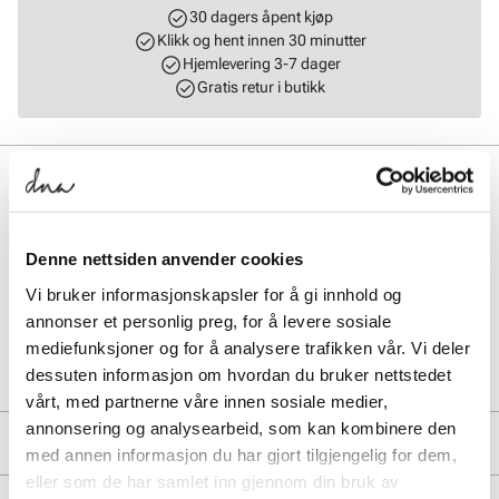
30 dagers åpent kjøp
Klikk og hent innen 30 minutter
Hjemlevering 3-7 dager
Gratis retur i butikk
BESKRIVELSE
Tidløse sneakers med en klassisk og stilren silhuett fra Stockholm
Design Group. Superlett sneaker i mykt skinn på en fleksibel og
Denne nettsiden anvender cookies
komfortabel såle. Modellen har også en myk og behagelig innersåle i
skinn.
Vi bruker informasjonskapsler for å gi innhold og
annonser et personlig preg, for å levere sosiale
Art. nr.
35463003
mediefunksjoner og for å analysere trafikken vår. Vi deler
Lev. art. nr
26V1120
dessuten informasjon om hvordan du bruker nettstedet
vårt, med partnerne våre innen sosiale medier,
annonsering og analysearbeid, som kan kombinere den
PRODUKTDETALJER
med annen informasjon du har gjort tilgjengelig for dem,
eller som de har samlet inn gjennom din bruk av
Overdel:
Skinn