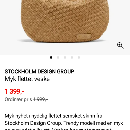
STOCKHOLM DESIGN GROUP
Myk flettet veske
Rabattert
Ordinær
1 399,-
pris
pris
Ordinær pris
1 999,-
Pris
Pris
Myk nyhet i nydelig flettet semsket skinn fra
Stockholm Design Group. Trendy modell med en myk