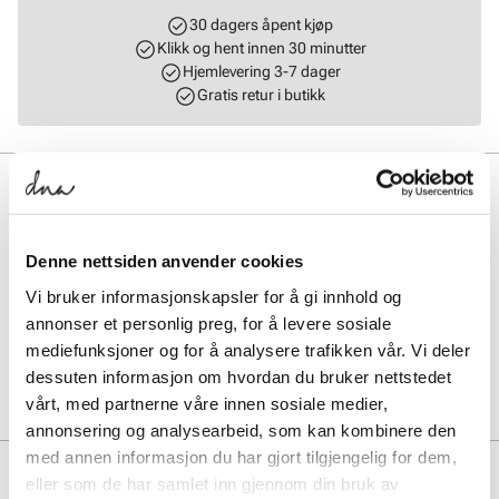
30 dagers åpent kjøp
Klikk og hent innen 30 minutter
Hjemlevering 3-7 dager
Gratis retur i butikk
BESKRIVELSE
Myk nyhet i nydelig flettet semsket skinn fra Stockholm Design
Group. Trendy modell med en myk og avrundet silhuett. Vesken har
Denne nettsiden anvender cookies
et stort rom på innsiden med en praktisk glidelåslomme på siden.
Lukkes enkelt med en glidelås på toppen. Mål: L = 20 cm H = 14 cm
Vi bruker informasjonskapsler for å gi innhold og
B = 16 cm.
annonser et personlig preg, for å levere sosiale
mediefunksjoner og for å analysere trafikken vår. Vi deler
Art. nr.
96263419
dessuten informasjon om hvordan du bruker nettstedet
Lev. art. nr
8351
vårt, med partnerne våre innen sosiale medier,
annonsering og analysearbeid, som kan kombinere den
med annen informasjon du har gjort tilgjengelig for dem,
PRODUKTDETALJER
eller som de har samlet inn gjennom din bruk av