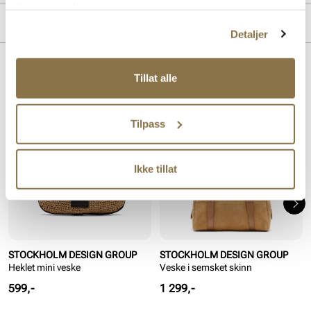
tjenestene deres.
Overdel:
Semsket skinn
MERKE
Detaljer
Lignende produkter
Tillat alle
Tilpass
Ikke tillat
STOCKHOLM DESIGN GROUP
STOCKHOLM DESIGN GROUP
Heklet mini veske
Veske i semsket skinn
Pris
Pris
599,-
1 299,-