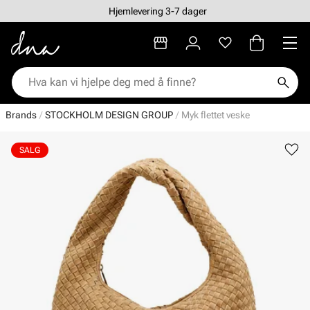
Hjemlevering 3-7 dager
Brands
STOCKHOLM DESIGN GROUP
Myk flettet veske
SALG