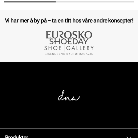
Pris
Pris
Vi har mer å by på – ta en titt hos våre andre konsepter!
Produkter