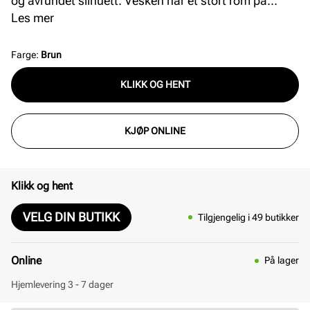
og avrundet silhuett. Vesken har et stort rom på
innsiden med en praktisk glidelåslomme på siden.
Les mer
Lukkes enkelt med en glidelås på toppen. Mål: L = 20
cm H = 14 cm B = 16 cm.
Farge
:
Brun
KLIKK OG HENT
KJØP ONLINE
Klikk og hent
VELG DIN BUTIKK
Tilgjengelig i 49 butikker
Online
På lager
Hjemlevering 3 - 7 dager