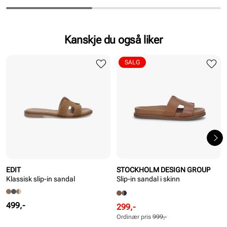
Kanskje du også liker
SALG
EDIT
STOCKHOLM DESIGN GROUP
Klassisk slip-in sandal
Slip-in sandal i skinn
Pris
499,-
Rabattert
Ordinær
299,-
pris
pris
Ordinær pris
999,-