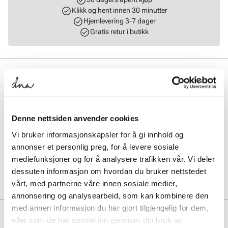
Klikk og hent innen 30 minutter
Hjemlevering 3-7 dager
Gratis retur i butikk
BESKRIVELSE
Praktisk og romslig mini crossbody veske i mykt robust skinn med
smarte løsninger på innsiden. To rom + glidelåslomme på siden. I
tillegg har vesken en praktisk lomme med magnetlukking på
Denne nettsiden anvender cookies
baksiden. Vesken har også en justerbar og avtagbar skulderrem i
skinn. Lukkes enkelt med en magnetlukking under lokket.
Vi bruker informasjonskapsler for å gi innhold og
Gulldetaljer. L = 18 cm H = 13 cm B = 4 cm.
annonser et personlig preg, for å levere sosiale
mediefunksjoner og for å analysere trafikken vår. Vi deler
Art. nr.
96163413
dessuten informasjon om hvordan du bruker nettstedet
Lev. art. nr
8340
vårt, med partnerne våre innen sosiale medier,
annonsering og analysearbeid, som kan kombinere den
med annen informasjon du har gjort tilgjengelig for dem,
PRODUKTDETALJER
eller som de har samlet inn gjennom din bruk av