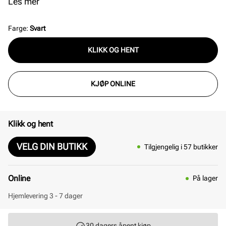
praktisk lomme med magnetlukking på baksiden.
Les mer
Vesken har også en justerbar og avtagbar skulderrem
i skinn. Lukkes enkelt med en magnetlukking under
Farge
:
Svart
lokket. Gulldetaljer. L = 18 cm H = 13 cm B = 4 cm.
KLIKK OG HENT
KJØP ONLINE
Klikk og hent
VELG DIN BUTIKK
Tilgjengelig i 57 butikker
Online
På lager
Hjemlevering 3 - 7 dager
30 dagers åpent kjøp