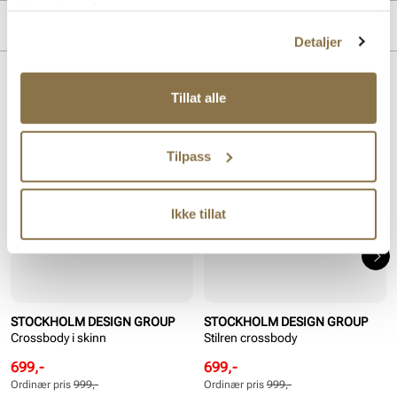
tjenestene deres.
Overdel:
Skinn
MERKE
Detaljer
Lignende produkter
Tillat alle
SALG
SALG
Tilpass
Ikke tillat
STOCKHOLM DESIGN GROUP
STOCKHOLM DESIGN GROUP
Crossbody i skinn
Stilren crossbody
Rabattert
Ordinær
Rabattert
Ordinær
699,-
699,-
pris
pris
pris
pris
Ordinær pris
999,-
Ordinær pris
999,-