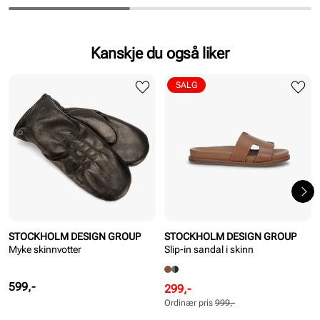
Pris
Pris
Pris
Pris
Kanskje du også liker
SALG
STOCKHOLM DESIGN GROUP
STOCKHOLM DESIGN GROUP
Myke skinnvotter
Slip-in sandal i skinn
Pris
599,-
Rabattert
Ordinær
299,-
pris
pris
Ordinær pris
999,-
Pris
Pris