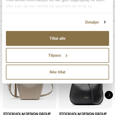
eller som de har samlet inn gjennom din bruk av
tjenestene deres.
PRODUKTDETALJER
Detaljer
Overdel:
Skinn
MERKE
Tillat alle
Lignende produkter
Tilpass
Ikke tillat
STOCKHOLM DESIGN GROUP
STOCKHOLM DESIGN GROUP