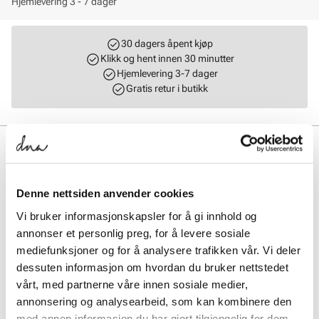
Hjemlevering 3 - 7 dager
30 dagers åpent kjøp
Klikk og hent innen 30 minutter
Hjemlevering 3-7 dager
Gratis retur i butikk
BESKRIVELSE
Trendy og stilren bucket bag i premium skinn med semsket fòr i
cognac som gir en fin kontrast. Det følger også med en smart liten
Denne nettsiden anvender cookies
veske i tekstil med glidelåslukking. Denne praktiske vesken har en
Vi bruker informasjonskapsler for å gi innhold og
glidelåslomme, er festet på innsiden og er avtagbar. Vesken har to
skulderremmer, den korte er justerbar, og den lange er både
annonser et personlig preg, for å levere sosiale
justerbar og avtagbar. Lukkes enkelt med en trykk/magnet knapp på
mediefunksjoner og for å analysere trafikken vår. Vi deler
toppen. Mål: L = 16 cm(bunn), H = 22 cm B = 12 cm.
dessuten informasjon om hvordan du bruker nettstedet
vårt, med partnerne våre innen sosiale medier,
Art. nr.
96163411
annonsering og analysearbeid, som kan kombinere den
Lev. art. nr
8335
med annen informasjon du har gjort tilgjengelig for dem,