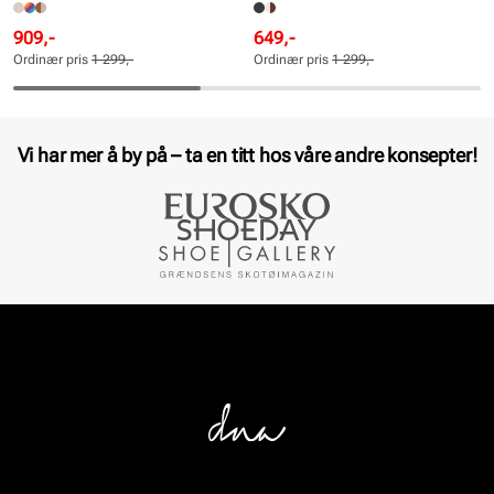
Rabattert
Ordinær
Rabattert
Ordinær
909,-
649,-
pris
pris
pris
pris
Ordinær pris
1 299,-
Ordinær pris
1 299,-
Pris
Pris
Pris
Pris
Vi har mer å by på – ta en titt hos våre andre konsepter!