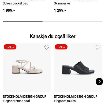
Stilren bucket bag
Skinnveske
Pris
Pris
1 999,-
1 299,-
Kanskje du også liker
SALG
SALG
STOCKHOLM DESIGN GROUP
STOCKHOLM DESIGN GROUP
Elegant remsandal
Elegante mules