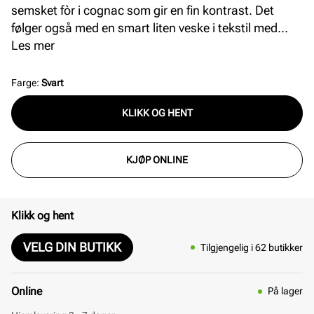
semsket fòr i cognac som gir en fin kontrast. Det
følger også med en smart liten veske i tekstil med
glidelåslukking. Denne praktiske vesken har en
Les mer
glidelåslomme, er festet på innsiden og er avtagbar.
Vesken har to skulderremmer, den korte er justerbar,
Farge
:
Svart
og den lange er både justerbar og avtagbar. Lukkes
KLIKK OG HENT
enkelt med en trykk/magnet knapp på toppen. Mål: L
= 16 cm(bunn), H = 22 cm B = 12 cm.
KJØP ONLINE
Klikk og hent
VELG DIN BUTIKK
Tilgjengelig i 62 butikker
Online
På lager