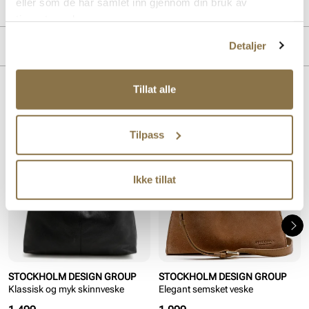
eller som de har samlet inn gjennom din bruk av
PRODUKTDETALJER
tjenestene deres.
Overdel:
Semsket skinn
MERKE
Detaljer
Tillat alle
Lignende produkter
Tilpass
Ikke tillat
STOCKHOLM DESIGN GROUP
STOCKHOLM DESIGN GROUP
Klassisk og myk skinnveske
Elegant semsket veske