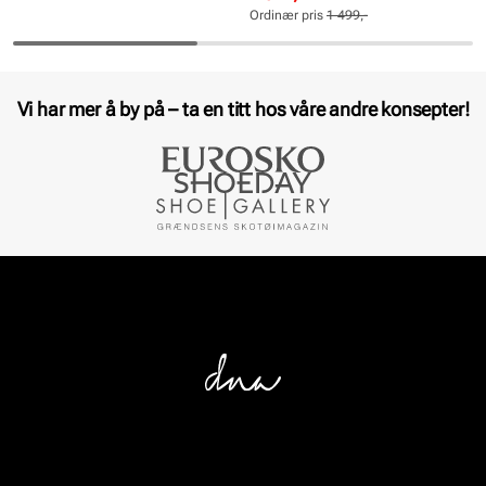
pris
pris
Ordinær pris
1 499,-
Pris
Pris
Vi har mer å by på – ta en titt hos våre andre konsepter!