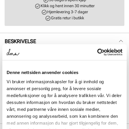
Klikk og hent innen 30 minutter
Hjemlevering 3-7 dager
Gratis retur i butikk
BESKRIVELSE
Klassisk veske i mykt semsket skinn som kombinerer stil med
funksjonalitet. Det tidløse designet gjør den til et allsidig valg som
passer perfekt til både hverdag og ulike anledninger. Vesken er
romslig og praktisk, med et stort hovedrom som gir god plass til alt
Denne nettsiden anvender cookies
du trenger. I tillegg har den en smart, liten sidelomme på innsiden
som passer perfekt til mobil eller småting du vil ha lett tilgjengelig.
Vi bruker informasjonskapsler for å gi innhold og
Vesken lukkes enkelt med en praktisk trykk-/magnetknapp på
annonser et personlig preg, for å levere sosiale
innsiden. Mål: L = 40 cm, H = 32 cm, B = 10 cm.
mediefunksjoner og for å analysere trafikken vår. Vi deler
dessuten informasjon om hvordan du bruker nettstedet
Art. nr.
96257401
vårt, med partnerne våre innen sosiale medier,
Lev. art. nr
8040
annonsering og analysearbeid, som kan kombinere den
med annen informasjon du har gjort tilgjengelig for dem,