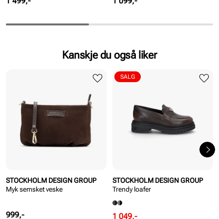
Pris
Pris
1 499,-
1 099,-
Kanskje du også liker
SALG
STOCKHOLM DESIGN GROUP
STOCKHOLM DESIGN GROUP
Myk semsket veske
Trendy loafer
Pris
999,-
Rabattert
Ordinær
1 049,-