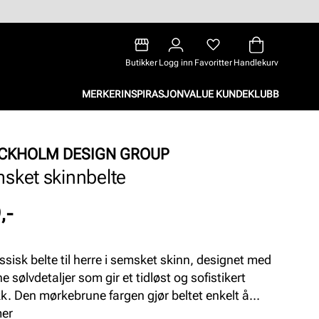
Butikker
Logg inn
Favoritter
Handlekurv
MERKER
INSPIRASJON
VALUE KUNDEKLUBB
CKHOLM DESIGN GROUP
sket skinnbelte
,-
assisk belte til herre i semsket skinn, designet med
ne sølvdetaljer som gir et tidløst og sofistikert
kk. Den mørkebrune fargen gjør beltet enkelt å
nere med både hverdags- og penantrekk. Et
mer