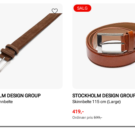
SALG
LM DESIGN GROUP
STOCKHOLM DESIGN GROU
nnbelte
Skinnbelte 115 cm (Large)
Rabattert
Ordinær
419,-
pris
pris
Ordinær pris
599,-
Pris
Pris