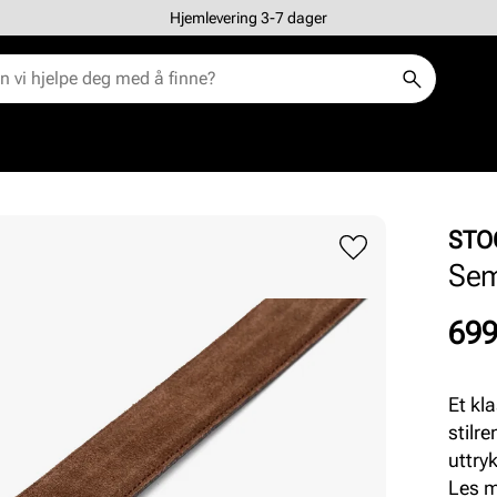
Hjemlevering 3-7 dager
STO
Sem
Pris
699
Et kl
stilre
uttry
kombi
Les 