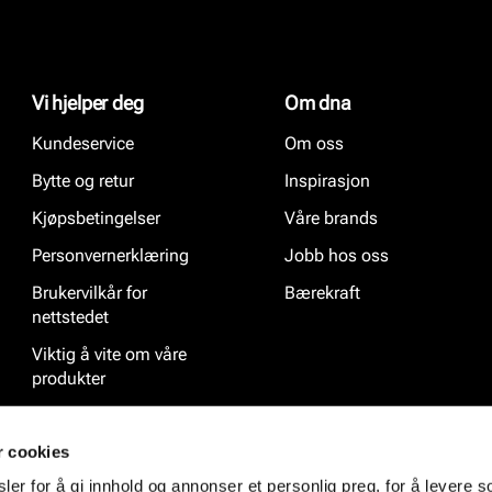
Vi hjelper deg
Om dna
Kundeservice
Om oss
Bytte og retur
Inspirasjon
Kjøpsbetingelser
Våre brands
Personvernerklæring
Jobb hos oss
Brukervilkår for
Bærekraft
nettstedet
Viktig å vite om våre
produkter
Ofte stilte spørsmål
r cookies
er for å gi innhold og annonser et personlig preg, for å levere s