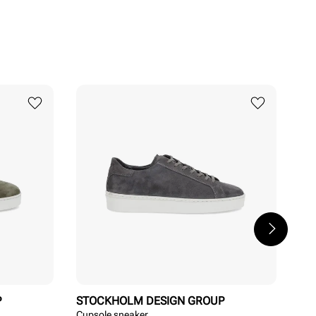
P
STOCKHOLM DESIGN GROUP
ST
Cupsole sneaker
Kla