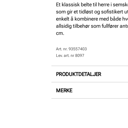
Et klassisk belte til herre i sems
som gir et tidløst og sofistikert
enkelt å kombinere med både hv
allsidig tilbehør som fullfører an
cm.
Art. nr.
93557403
Lev. art. nr
8097
PRODUKTDETALJER
Overdel:
Semsket skinn
MERKE