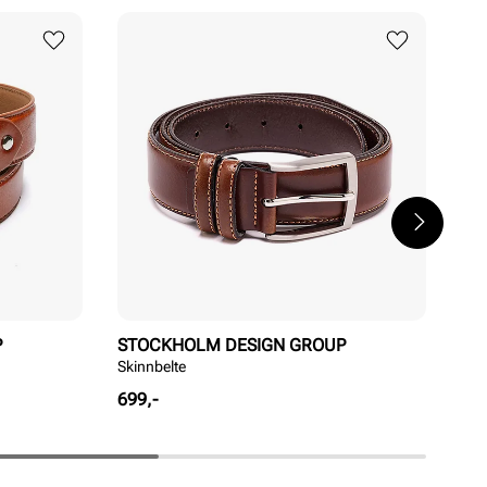
P
STOCKHOLM DESIGN GROUP
ST
Skinnbelte
Ski
Pris
Pri
699,-
699