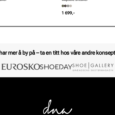
Pris
1 699,-
 har mer å by på – ta en titt hos våre andre konsept