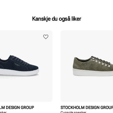
Kanskje du også liker
LM DESIGN GROUP
STOCKHOLM DESIGN GROU
aker
Cupsole sneaker