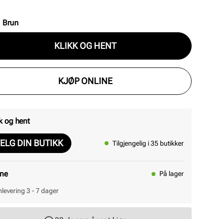
nt og allsidig tilbehør som fullfører antrekket med
valitet og stil. Str 115 cm.
:
Brun
KLIKK OG HENT
KJØP ONLINE
k og hent
ELG DIN BUTIKK
Tilgjengelig i 35 butikker
ine
På lager
levering 3 - 7 dager