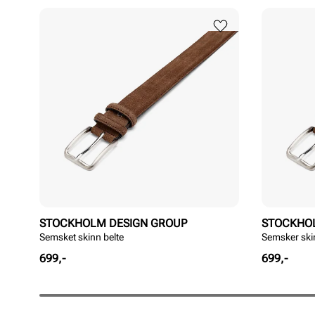
STOCKHOLM DESIGN GROUP
STOCKHO
Semsket skinn belte
Semsker ski
Pris
Pris
699,-
699,-