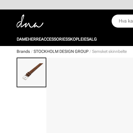
DAME
HERRE
ACCESSORIES
SKOPLEIE
SALG
Brands
STOCKHOLM DESIGN GROUP
Semsket skinnbelte