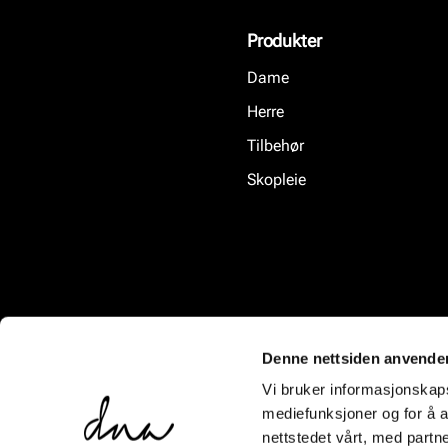
Produkter
Dame
Herre
Tilbehør
Skopleie
Denne nettsiden anvende
Vi bruker informasjonskapsl
mediefunksjoner og for å a
nettstedet vårt, med part