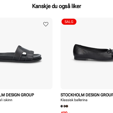
Kanskje du også liker
SALG
LM DESIGN GROUP
STOCKHOLM DESIGN GROU
l i skinn
Klassisk ballerina
Rabattert
Ordinær