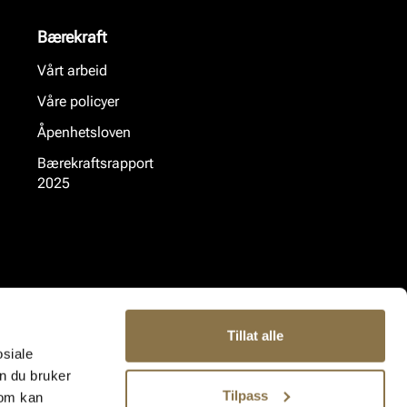
Bærekraft
Vårt arbeid
Våre policyer
Åpenhetsloven
Bærekraftsrapport
2025
Tillat alle
osiale
n du bruker
Tilpass
som kan