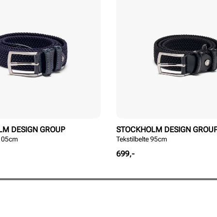
LM DESIGN GROUP
STOCKHOLM DESIGN GROU
 105cm
Tekstilbelte 95cm
Pris
699,-