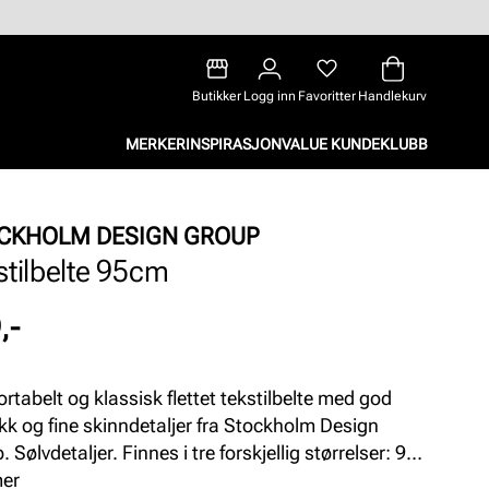
Butikker
Logg inn
Favoritter
Handlekurv
MERKER
INSPIRASJON
VALUE KUNDEKLUBB
CKHOLM DESIGN GROUP
stilbelte 95cm
,-
rtabelt og klassisk flettet tekstilbelte med god
og fine skinndetaljer fra Stockholm Design
 Sølvdetaljer. Finnes i tre forskjellig størrelser: 95,
g 115 cm.
mer