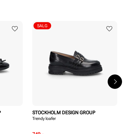
SALG
P
STOCKHOLM DESIGN GROUP
ST
Trendy loafer
Ele
Rabattert
Ordinær
Rab
Ord