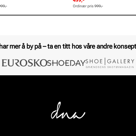
499,-
pris
pris
999,-
Ordinær pris
999,-
Pris
Pris
 har mer å by på – ta en titt hos våre andre konsept