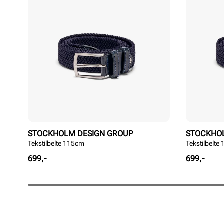
STOCKHOLM DESIGN GROUP
STOCKHO
Tekstilbelte 115cm
Tekstilbelte
Pris
Pris
699,-
699,-