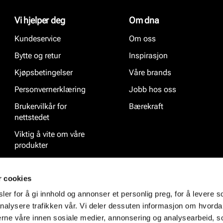
Vi hjelper deg
Om dna
Kundeservice
Om oss
Bytte og retur
Inspirasjon
Kjøpsbetingelser
Våre brands
Personvernerklæring
Jobb hos oss
Brukervilkår for
Bærekraft
nettstedet
Viktig å vite om våre
produkter
Ofte stilte spørsmål
r cookies
er for å gi innhold og annonser et personlig preg, for å levere s
nalysere trafikken vår. Vi deler dessuten informasjon om hvorda
nerne våre innen sosiale medier, annonsering og analysearbeid, 