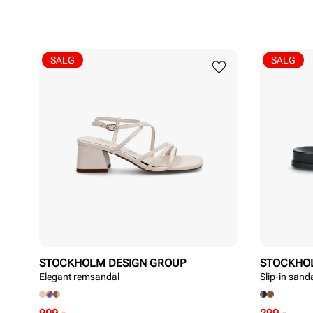
SALG
SALG
STOCKHOLM DESIGN GROUP
STOCKHO
Elegant remsandal
Slip-in sanda
Rabattert
Ordinær
Rabattert
Ordinær