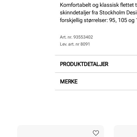
Komfortabelt og klassisk flettet 
skinndetaljer fra Stockholm Desig
forskjellig størrelser: 95, 105 og
Art. nr.
93553402
Lev. art. nr
8091
PRODUKTDETALJER
Overdel:
Skinn, Textil
MERKE