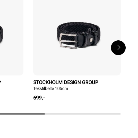
P
STOCKHOLM DESIGN GROUP
ST
Tekstilbelte 105cm
Tek
Pris
Pri
699,-
699