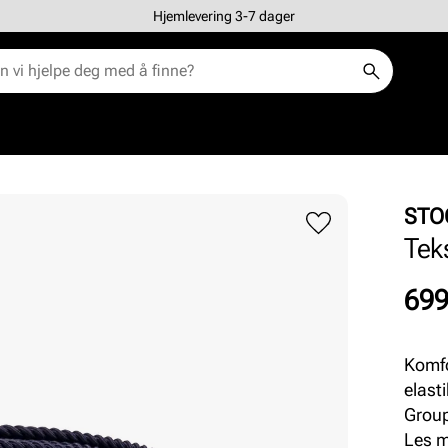
Hjemlevering 3-7 dager
STO
Tek
Pris
699
Komfo
elastikk 
Group.
105 o
Les 