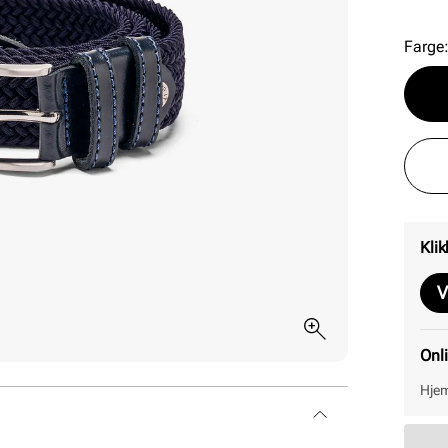
Farge
Klik
V
Onl
Hjem