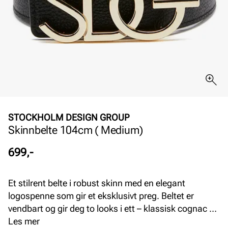
STOCKHOLM DESIGN GROUP
Skinnbelte 104cm ( Medium)
Pris
699,-
Et stilrent belte i robust skinn med en elegant
logospenne som gir et eksklusivt preg. Beltet er
vendbart og gir deg to looks i ett – klassisk cognac på
den ene siden og tidløst sort på den andre. Perfekt for
Les mer