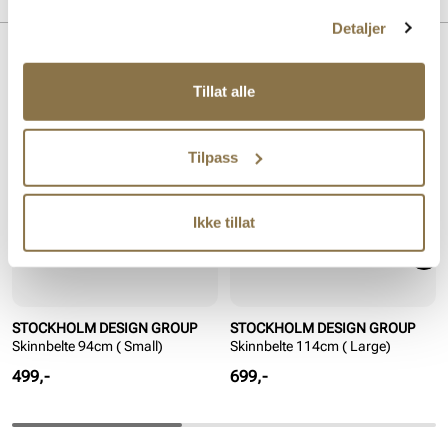
Detaljer
Lignende produkter
Tillat alle
Tilpass
Ikke tillat
STOCKHOLM DESIGN GROUP
STOCKHOLM DESIGN GROUP
Skinnbelte 94cm ( Small)
Skinnbelte 114cm ( Large)
Pris
Pris
499,-
699,-