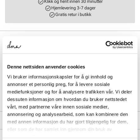
Klikk og hent innen 30 minutter
Hjemlevering 3-7 dager
Gratis retur i butikk
BESKRIVELSE
Et stilrent belte i robust skinn med en elegant logospenne som gir et
eksklusivt preg. Beltet er vendbart og gir deg to looks i ett – klassisk
cognac på den ene siden og tidløst sort på den andre. Perfekt for
Denne nettsiden anvender cookies
deg som ønsker et allsidig tilbehør som enkelt kan tilpasses både
hverdags- og penantrekk. Størrelsen på belte er 104 cm.
Vi bruker informasjonskapsler for å gi innhold og
annonser et personlig preg, for å levere sosiale
mediefunksjoner og for å analysere trafikken vår. Vi deler
Art. nr.
93543407
dessuten informasjon om hvordan du bruker nettstedet
Lev. art. nr
8980
vårt, med partnerne våre innen sosiale medier,
annonsering og analysearbeid, som kan kombinere den
PRODUKTDETALJER
med annen informasjon du har gjort tilgjengelig for dem,
eller som de har samlet inn gjennom din bruk av
Overdel:
Skinn
tjenestene deres.
MERKE