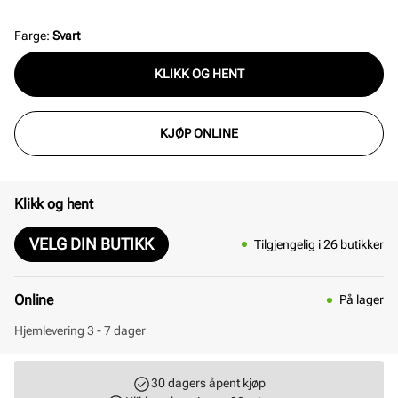
deg som ønsker et allsidig tilbehør som enkelt kan
tilpasses både hverdags- og penantrekk. Størrelsen
Farge
:
Svart
på belte er 104 cm.
KLIKK OG HENT
KJØP ONLINE
Klikk og hent
VELG DIN BUTIKK
Tilgjengelig i 26 butikker
Online
På lager
Hjemlevering 3 - 7 dager
30 dagers åpent kjøp