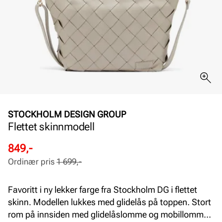
STOCKHOLM DESIGN GROUP
Flettet skinnmodell
Rabattert
Ordinær
849,-
pris
pris
Ordinær pris
1 699,-
Pris
Pris
Favoritt i ny lekker farge fra Stockholm DG i flettet
skinn. Modellen lukkes med glidelås på toppen. Stort
rom på innsiden med glidelåslomme og mobillomme.