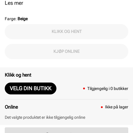
Justerbar og avtagbar skulderrem følger med.
Les mer
Modellen har praktiske studs på undersiden.
Gulldetaljer. Mål: L = 25 cm, H = 26 cm, B = 12 cm.
Farge
:
Beige
KLIKK OG HENT
KJØP ONLINE
Klikk og hent
VELG DIN BUTIKK
Tilgjengelig i 0 butikker
Online
Ikke på lager
Det valgte produktet er ikke tilgjengelig online