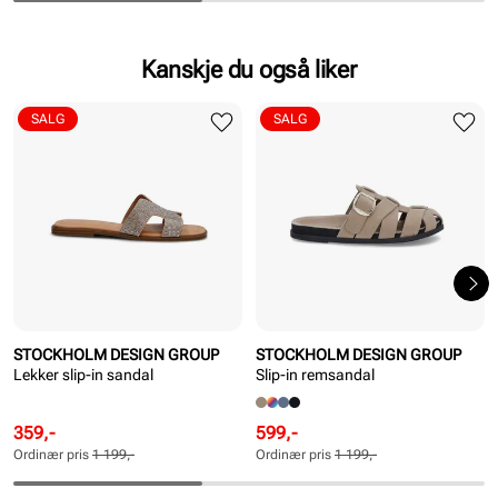
Kanskje du også liker
SALG
SALG
STOCKHOLM DESIGN GROUP
STOCKHOLM DESIGN GROUP
Lekker slip-in sandal
Slip-in remsandal
Rabattert
Ordinær
Rabattert
Ordinær
359,-
599,-
pris
pris
pris
pris
Ordinær pris
1 199,-
Ordinær pris
1 199,-
Pris
Pris
Pris
Pris