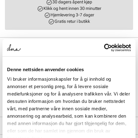
30 dagers åpent kjøp
Klikk og hent innen 30 minutter
Hjemlevering 3-7 dager
Gratis retur i butikk
BESKRIVELSE
Favoritt i ny lekker farge fra Stockholm DG i flettet skinn. Modellen
lukkes med glidelås på toppen. Stort rom på innsiden med
Denne nettsiden anvender cookies
glidelåslomme og mobillomme. Justerbar og avtagbar skulderrem
følger med. Modellen har praktiske studs på undersiden.
Vi bruker informasjonskapsler for å gi innhold og
Gulldetaljer. Mål: L = 25 cm, H = 26 cm, B = 12 cm.
annonser et personlig preg, for å levere sosiale
mediefunksjoner og for å analysere trafikken vår. Vi deler
Art. nr.
96633404
dessuten informasjon om hvordan du bruker nettstedet
Lev. art. nr
8707
vårt, med partnerne våre innen sosiale medier,
annonsering og analysearbeid, som kan kombinere den
med annen informasjon du har gjort tilgjengelig for dem,
PRODUKTDETALJER
eller som de har samlet inn gjennom din bruk av