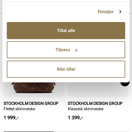
tjenestene deres.
Overdel:
Skinn
MERKE
Detaljer
Lignende produkter
Tillat alle
Tilpass
Ikke tillat
STOCKHOLM DESIGN GROUP
STOCKHOLM DESIGN GROUP
Flettet skinnveske
Klassisk skinnveske
Pris
Pris
1 999,-
1 399,-