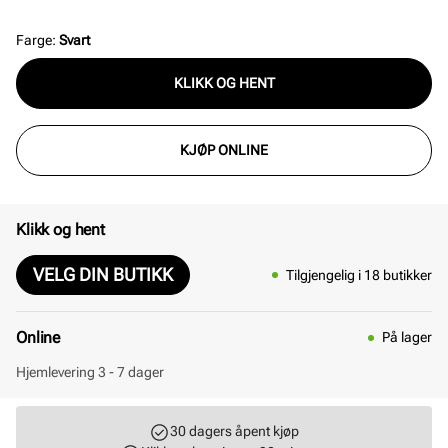
valg for deg som ønsker varme, funksjonalitet og stil i
ett – ideelle til både hverdagsbruk og utendørs
Farge
:
Svart
aktiviteter. Størrelse: One size
KLIKK OG HENT
KJØP ONLINE
Klikk og hent
VELG DIN BUTIKK
Tilgjengelig i 18 butikker
Online
På lager
Hjemlevering 3 - 7 dager
30 dagers åpent kjøp