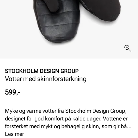
STOCKHOLM DESIGN GROUP
Votter med skinnforsterkning
Pris
599,-
Myke og varme votter fra Stockholm Design Group,
designet for god komfort på kalde dager. Vottene er
forsterket med mykt og behagelig skinn, som gir både
et eksklusivt uttrykk og ekstra slitestyrke. Et perfekt
Les mer