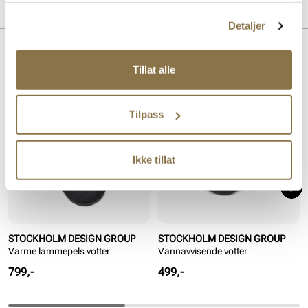
MERKE
For:
Varmforet
Detaljer
Lignende produkter
Tillat alle
Tilpass
Ikke tillat
STOCKHOLM DESIGN GROUP
STOCKHOLM DESIGN GROUP
Varme lammepels votter
Vannavvisende votter
Pris
Pris
799,-
499,-