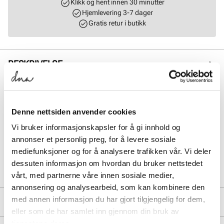
Klikk og hent innen 30 minutter
Hjemlevering 3-7 dager
Gratis retur i butikk
BESKRIVELSE
Myke og varme votter fra Stockholm Design Group, designet for god
komfort på kalde dager. Vottene er forsterket med mykt og behagelig
skinn, som gir både et eksklusivt uttrykk og ekstra slitestyrke. Et
Denne nettsiden anvender cookies
perfekt valg for deg som ønsker varme, funksjonalitet og stil i ett –
ideelle til både hverdagsbruk og utendørs aktiviteter. Størrelse: One
Vi bruker informasjonskapsler for å gi innhold og
size
annonser et personlig preg, for å levere sosiale
mediefunksjoner og for å analysere trafikken vår. Vi deler
Art. nr.
93427409
dessuten informasjon om hvordan du bruker nettstedet
Lev. art. nr
8156
vårt, med partnerne våre innen sosiale medier,
annonsering og analysearbeid, som kan kombinere den
med annen informasjon du har gjort tilgjengelig for dem,
PRODUKTDETALJER
eller som de har samlet inn gjennom din bruk av
tjenestene deres.
Overdel:
Skinn, Textil