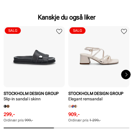
Kanskje du også liker
SALG
SALG
STOCKHOLM DESIGN GROUP
STOCKHOLM DESIGN GROUP
Slip-in sandal i skinn
Elegant remsandal
Rabattert
Ordinær
Rabattert
Ordinær
299,-
909,-
pris
pris
pris
pris
Ordinær pris
999,-
Ordinær pris
1 299,-
Pris
Pris
Pris
Pris