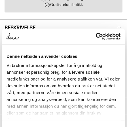
Gratis retur i butikk
BESKRIVELSE
Myke og supervarme votter i ekte lammepels fra Stockholm Design
Group, designet for maksimal komfort på kalde vinterdager. Vottene
kombinerer eksklusiv kvalitet med et tidløst og stilrent uttrykk. Den
naturlige lammepelsen gir en lun og behagelig varme, samtidig som
Denne nettsiden anvender cookies
vottene føles lette og gode i bruk. Finnes i flere fine farger: sort,
Vi bruker informasjonskapsler for å gi innhold og
yellow og mørk brun – slik at du enkelt kan finne din favoritt.
annonser et personlig preg, for å levere sosiale
mediefunksjoner og for å analysere trafikken vår. Vi deler
Art. nr.
93417409
dessuten informasjon om hvordan du bruker nettstedet
Lev. art. nr
8154
vårt, med partnerne våre innen sosiale medier,
annonsering og analysearbeid, som kan kombinere den
PRODUKTDETALJER
med annen informasjon du har gjort tilgjengelig for dem,
eller som de har samlet inn gjennom din bruk av
Overdel:
Skinn
tjenestene deres.
MERKE
For:
Lammepels