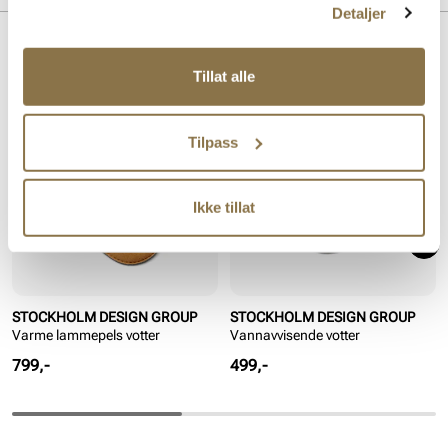
Detaljer
Lignende produkter
Tillat alle
Tilpass
Ikke tillat
STOCKHOLM DESIGN GROUP
STOCKHOLM DESIGN GROUP
Varme lammepels votter
Vannavvisende votter
Pris
Pris
799,-
499,-