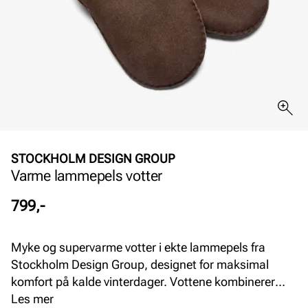
STOCKHOLM DESIGN GROUP
Varme lammepels votter
Pris
799,-
Myke og supervarme votter i ekte lammepels fra
Stockholm Design Group, designet for maksimal
komfort på kalde vinterdager. Vottene kombinerer
eksklusiv kvalitet med et tidløst og stilrent uttrykk.
Les mer