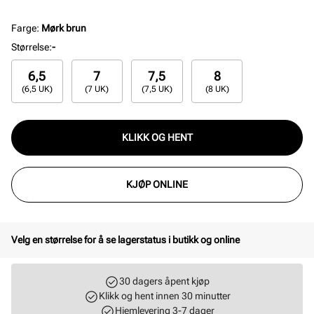
Den naturlige lammepelsen gir en lun og behagelig
varme, samtidig som vottene føles lette og gode i
Farge
:
Mørk brun
bruk. Finnes i flere fine farger: sort, yellow og mørk
Størrelse
:
-
brun – slik at du enkelt kan finne din favoritt.
6,5
7
7,5
8
(6,5 UK)
(7 UK)
(7,5 UK)
(8 UK)
KLIKK OG HENT
KJØP ONLINE
Velg en størrelse for å se lagerstatus i butikk og online
30 dagers åpent kjøp
Klikk og hent innen 30 minutter
Hjemlevering 3-7 dager