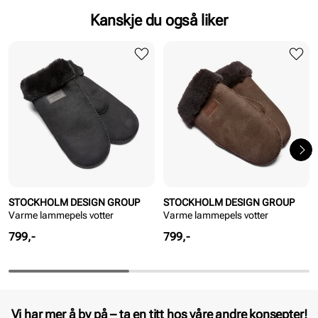
Kanskje du også liker
STOCKHOLM DESIGN GROUP
STOCKHOLM DESIGN GROUP
Varme lammepels votter
Varme lammepels votter
Pris
Pris
799,-
799,-
Vi har mer å by på – ta en titt hos våre andre konsepter!